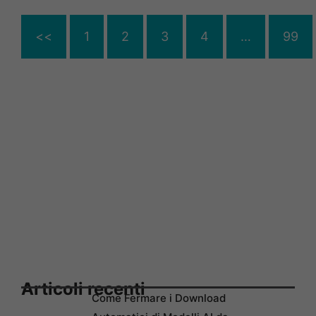
<<
1
2
3
4
…
99
Articoli recenti
Come Fermare i Download