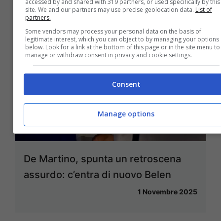
accessed by and shared with 319 partners, or used specifically by this
site. We and our partners may use precise geolocation data.
List of
partners.
Some vendors may process your personal data on the basis of
legitimate interest, which you can object to by managing your options
below. Look for a link at the bottom of this page or in the site menu to
manage or withdraw consent in privacy and cookie settings.
Consent
Manage options
De Martino, spunta un retroscena
assurdo: c’entra di nuovo Belen
1 Novembre 2025