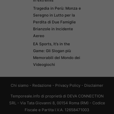
in extremis
Tragedia in Perù: Monza e
Seregno in Lutto per la
Perdita di Due Famiglie
Brianzole in Incidente
Aereo
EA Sports, It’s in the
Game: Gli Slogan più
Memorabili del Mondo dei
Videogiochi
Chi siamo
-
Redazione
-
Privacy Policy
-
Disclaimer
Temporeale.info di proprietà di DEVA CONNECTION
SRL - Via Tata Giovanni 8, 00154 Roma (RM) - Codice
Fiscale e Partita I.V.A. 12658471003