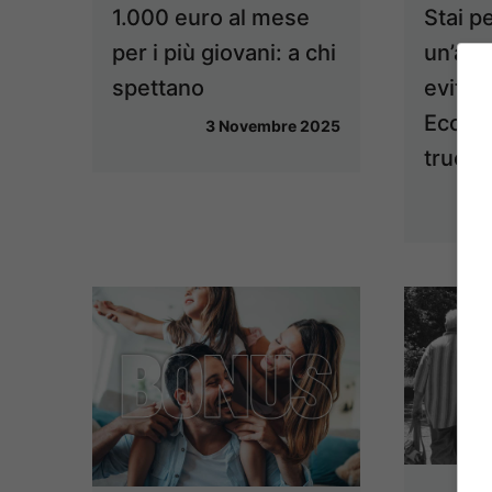
1.000 euro al mese
Stai p
per i più giovani: a chi
un’aut
spettano
evitar
Ecco i
3 Novembre 2025
trucch