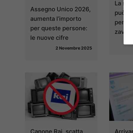
La sec
Assegno Unico 2026,
può fa
aumenta l’importo
pensio
per queste persone:
zavorr
le nuove cifre
2 Novembre 2025
Canone Rai, scatta
Arriva