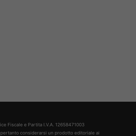
e Fiscale e Partita I.V.A. 12658471003
pertanto considerarsi un prodotto editoriale ai