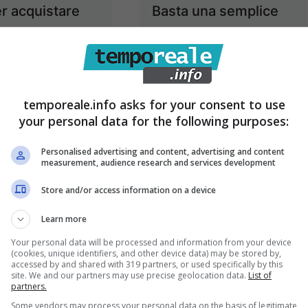
er acquistare
Basta una semplice
o usata e vuoi
mossa e risparmi
e fregature?
sulla bolletta
l semplicissimo
invernale: il trucco
etto
che non conoscevi
temporeale.info asks for your consent to use
your personal data for the following purposes:
3 Novembre 2025
2 Novembre 2025
Personalised advertising and content, advertising and content
measurement, audience research and services development
Store and/or access information on a device
Learn more
Your personal data will be processed and information from your device
(cookies, unique identifiers, and other device data) may be stored by,
accessed by and shared with 319 partners, or used specifically by this
site. We and our partners may use precise geolocation data.
List of
partners.
Some vendors may process your personal data on the basis of legitimate