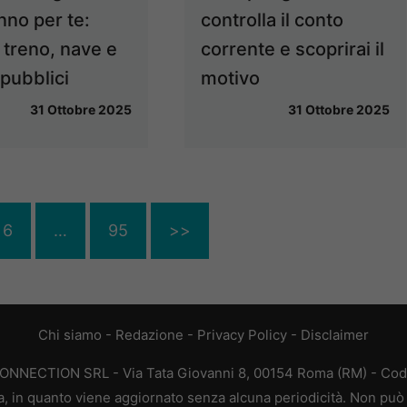
nno per te:
controlla il conto
 treno, nave e
corrente e scoprirai il
pubblici
motivo
31 Ottobre 2025
31 Ottobre 2025
6
…
95
>>
Chi siamo
-
Redazione
-
Privacy Policy
-
Disclaimer
CONNECTION SRL - Via Tata Giovanni 8, 00154 Roma (RM) - Codic
a, in quanto viene aggiornato senza alcuna periodicità. Non può 