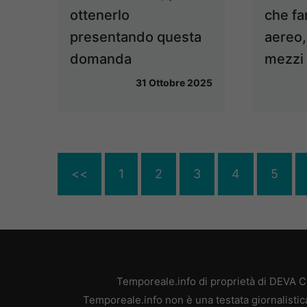
ottenerlo
che fa
presentando questa
aereo,
domanda
mezzi 
31 Ottobre 2025
<<
1
2
3
4
5
Temporeale.info di proprietà di DEVA 
Temporeale.info non è una testata giornalistic