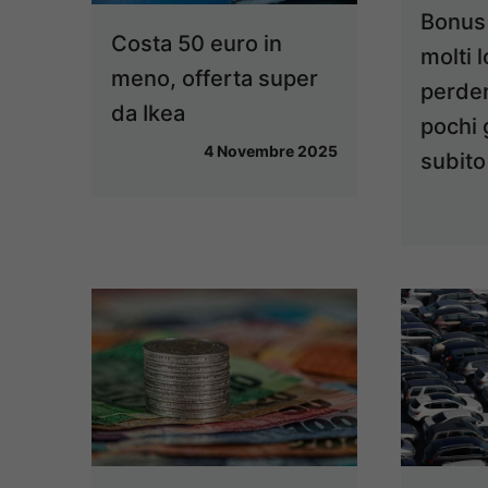
Bonus
Costa 50 euro in
molti 
meno, offerta super
perden
da Ikea
pochi g
4 Novembre 2025
subit