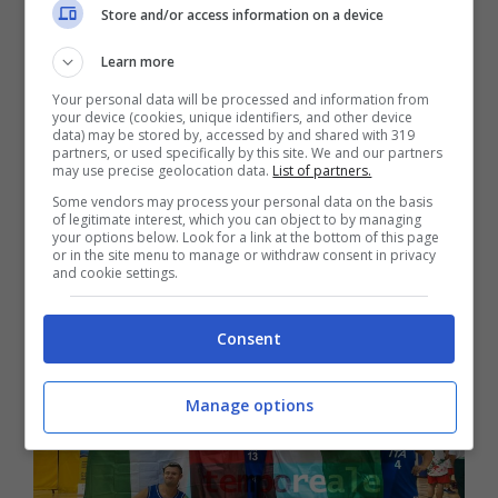
Store and/or access information on a device
Learn more
Formia / Nazionale Italiana di Basket
Your personal data will be processed and information from
FISDIR vince i Mondiali, i complimenti
your device (cookies, unique identifiers, and other device
data) may be stored by, accessed by and shared with 319
del sindaco Taddeo
partners, or used specifically by this site. We and our partners
may use precise geolocation data.
List of partners.
4 Ottobre 2022
Some vendors may process your personal data on the basis
of legitimate interest, which you can object to by managing
your options below. Look for a link at the bottom of this page
or in the site menu to manage or withdraw consent in privacy
and cookie settings.
Consent
Manage options