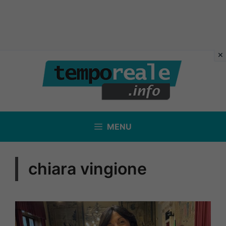
Vai
al
contenuto
MENU
chiara vingione