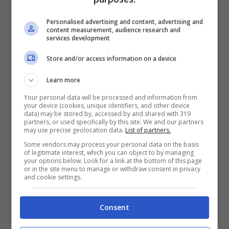
nella spedizione portoghese sono:
Alex
Personalised advertising and content, advertising and
Cesca
(Anthropos);
Alessandro Greco
content measurement, audience research and
services development
(
Anthropos);
Francesco Leocata
(Accademia
Biancazzurra);
Davide Paulis
(Atletico AIPD);
Store and/or access information on a device
Lorenzo Puliga
(Atletico AIPD);
Andrea
Learn more
Rebichini
(Anthropos) e – come detto – dal
Your personal data will be processed and information from
Basket Forever ci saranno Fabio Tomao e
your device (cookies, unique identifiers, and other device
data) may be stored by, accessed by and shared with 319
Chiara Vingione.
partners, or used specifically by this site. We and our partners
may use precise geolocation data.
List of partners.
Some vendors may process your personal data on the basis
Ricordiamo che quest’ultima, a seguito della
of legitimate interest, which you can object to by managing
your options below. Look for a link at the bottom of this page
vittoria dell’Europeo,
è stata insignita della
or in the site menu to manage or withdraw consent in privacy
and cookie settings.
Laurea Honoris Causa in Economia e
Tecnica della Comunicazione da parte
Consent
dell’Università ISFOA, per aver “cantato”