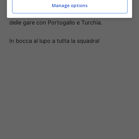
l’Inno di Mameli tramite la LIS
(Lingua dei
Manage options
segni italiana), incantando il pubblico prima
delle gare con Portogallo e Turchia.
In bocca al lupo a tutta la squadra!