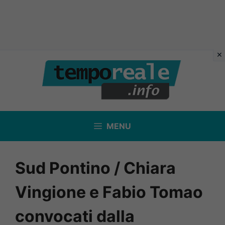
Vai
al
contenuto
MENU
Sud Pontino / Chiara
Vingione e Fabio Tomao
convocati dalla