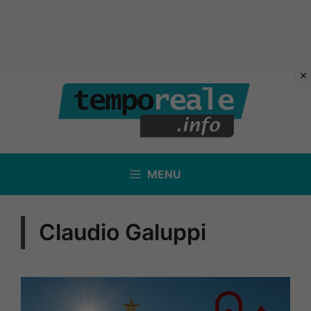
Vai
al
contenuto
MENU
Claudio Galuppi