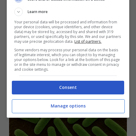
Learn more
Your personal data will be processed and information from
your device (cookies, unique identifiers, and other device
Il derby non basta per sorridere,
data) may be stored by, accessed by and shared with 319
partners, or used specifically by this site. We and our partners
tegola Maignan: tifosi del Milan in
may use precise geolocation data.
List of partners.
ansia
Some vendors may process your personal data on the basis
of legitimate interest, which you can object to by managing
your options below. Look for a link at the bottom of this page
26 Novembre 2025
or in the site menu to manage or withdraw consent in privacy
and cookie settings.
Consent
Manage options