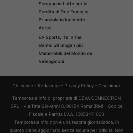
Seregno in Lutto per la
Perdita di Due Famiglie
Brianzole in Incidente
Aereo
EA Sports, It’s in the
Game: Gli Slogan più
Memorabili del Mondo dei
Videogiochi
Chi siamo
-
Redazione
-
Privacy Policy
-
Disclaimer
Temporeale.info di proprietà di DEVA CONNECTION
SRL - Via Tata Giovanni 8, 00154 Roma (RM) - Codice
Fiscale e Partita I.V.A. 12658471003
Temporeale.info non è una testata giornalistica, in
quanto viene aggiornato senza alcuna periodicità. Non