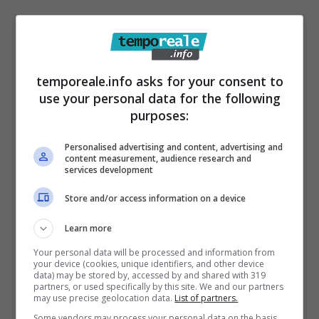
temporeale.info asks for your consent to
use your personal data for the following
purposes:
Personalised advertising and content, advertising and
content measurement, audience research and
services development
Store and/or access information on a device
Ondata di maltempo, sud pontino in
ginocchio
Learn more
Your personal data will be processed and information from
17 Novembre 2019
your device (cookies, unique identifiers, and other device
data) may be stored by, accessed by and shared with 319
partners, or used specifically by this site. We and our partners
may use precise geolocation data.
List of partners.
Some vendors may process your personal data on the basis