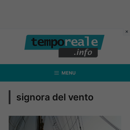
Vai
al
contenuto
MENU
signora del vento