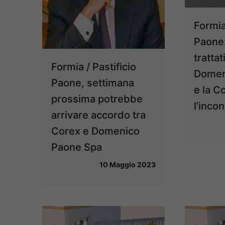
Formia 
Paone:
trattat
Formia / Pastificio
Domen
Paone, settimana
e la C
prossima potrebbe
l’incon
arrivare accordo tra
Corex e Domenico
Paone Spa
10 Maggio 2023