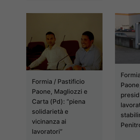
Formia 
Formia / Pastificio
Paone
Paone, Magliozzi e
presid
Carta (Pd): “piena
lavorat
solidarietà e
stabil
vicinanza ai
Penitr
lavoratori”