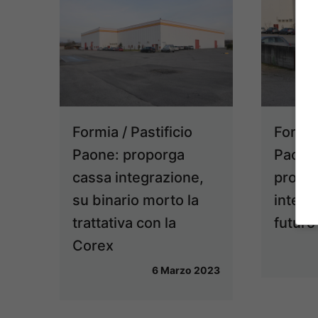
Formia / Pastificio
Formia 
Paone: proporga
Paone:
cassa integrazione,
prorog
su binario morto la
integr
trattativa con la
futuro
Corex
6 Marzo 2023