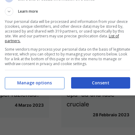
Learn more
Your personal data will be processed and information from your device
(cookies, unique identifiers, and other device data) may be stored by,
accessed by and shared with 319 partners, or used specifically by this
site. We and our partners may use precise geolocation data.
List of
partners.
Some vendors may process your personal data on the basis of legitimate
interest, which you can object to by managing your options below. Look
/ Pastificio
Formia / Pastificio
for a link at the bottom of this page or in the site menu to manage or
withdraw consent in privacy and cookie settings.
 chiesta nuova
Paone, la trattativa
a della cassa
tra “Corex” e
Manage options
Consent
azione, quale
“Domenico Paone
 per l’azienda?
Spa” ad una fase
cruciale
4 Marzo 2023
28 Febbraio 2023