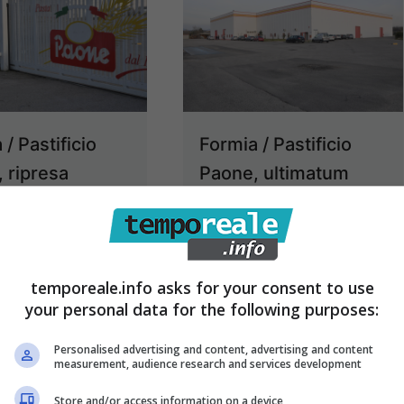
/ Pastificio
Formia / Pastificio
 ripresa
Paone, ultimatum
almente la
della Corex alla
iva tra
Domenico Paone Spa
nico Paone
per l’offerta
temporeale.info asks for your consent to use
 “Corex”
economica
your personal data for the following purposes:
14 Marzo 2023
8 Marzo 2023
Personalised advertising and content, advertising and content
measurement, audience research and services development
Store and/or access information on a device