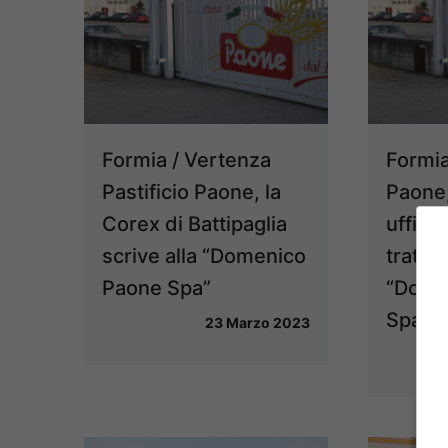
Formia / Vertenza
Formia 
Pastificio Paone, la
Paone,
Corex di Battipaglia
uffici
scrive alla “Domenico
trattat
Paone Spa”
“Dome
Spa” e
23 Marzo 2023