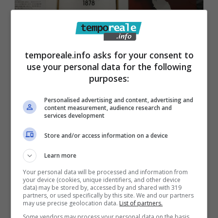
Formia / Pastificio Paone, chiesto un
tavolo tecnico tra lavoratori e la
temporeale.info asks for your consent to
use your personal data for the following
Corex Spa
purposes:
18 Maggio 2022
Personalised advertising and content, advertising and
content measurement, audience research and
services development
Store and/or access information on a device
Learn more
Your personal data will be processed and information from
your device (cookies, unique identifiers, and other device
data) may be stored by, accessed by and shared with 319
partners, or used specifically by this site. We and our partners
may use precise geolocation data.
List of partners.
Some vendors may process your personal data on the basis