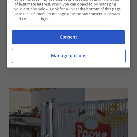
of legitimate interest, which you can object to by managing
your options below. Look for a link at the bottom of this page
or in the site menu to manage or withdraw consent in privacy
and cookie settings.
Formia / Pastificio Paone, la Corex
Consent
Spa rassicura le maestranze: la
produzione proseguirà
Manage options
9 Maggio 2022