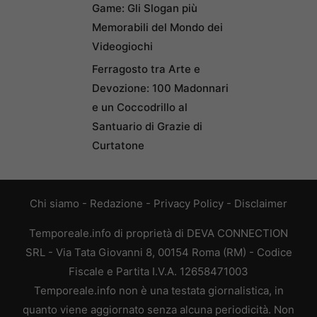
Game: Gli Slogan più
Memorabili del Mondo dei
Videogiochi
Ferragosto tra Arte e
Devozione: 100 Madonnari
e un Coccodrillo al
Santuario di Grazie di
Curtatone
Chi siamo
-
Redazione
-
Privacy Policy
-
Disclaimer
Temporeale.info di proprietà di DEVA CONNECTION
SRL - Via Tata Giovanni 8, 00154 Roma (RM) - Codice
Fiscale e Partita I.V.A. 12658471003
Temporeale.info non è una testata giornalistica, in
quanto viene aggiornato senza alcuna periodicità. Non