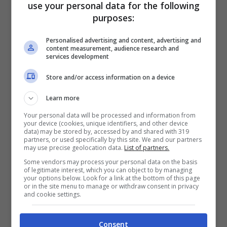
22 Gennaio 2022
use your personal data for the following
purposes:
Personalised advertising and content, advertising and
content measurement, audience research and
services development
Store and/or access information on a device
Learn more
Your personal data will be processed and information from
your device (cookies, unique identifiers, and other device
data) may be stored by, accessed by and shared with 319
partners, or used specifically by this site. We and our partners
may use precise geolocation data.
List of partners.
Some vendors may process your personal data on the basis
of legitimate interest, which you can object to by managing
your options below. Look for a link at the bottom of this page
or in the site menu to manage or withdraw consent in privacy
and cookie settings.
Cisterna / Ex-Gelit: raggiunto
Consent