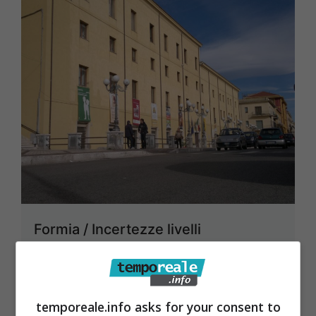
Formia / Incertezze livelli
occupazionali Frz, perplessità della
Cgil dopo l’incontro col sindaco
Taddeo
temporeale.info asks for your consent to