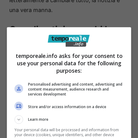
letteralmente a cambiare tutto, la notizia è
una vera manna.
Grandi notizie per chi ha
cartelle esattoriali,
l’annuncio è una vera
temporeale.info asks for your consent to
use your personal data for the following
manna
purposes:
Era nell’aria ma ora c’è la conferma e la nuova
Personalised advertising and content, advertising and
content measurement, audience research and
legge di Bilancio promuove ottime notizie per
services development
i cittadini del nostro paese. La nuova riforma
Store and/or access information on a device
della riscossione fa si che
le cartelle
Learn more
considerate come inesigibili
verranno
Your personal data will be processed and information from
automaticamente cancellate con il ‘Discarico
your device (cookies, unique identifiers, and other device