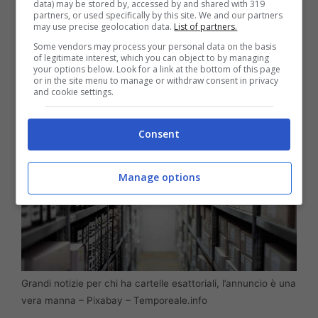
data) may be stored by, accessed by and shared with 319
automatico’, un modo per alleggerire l’agenzia
partners, or used specifically by this site. We and our partners
may use precise geolocation data.
List of partners.
delle Entrate di alcuni estratti conto da parte
Some vendors may process your personal data on the basis
dei contribuenti.
of legitimate interest, which you can object to by managing
your options below. Look for a link at the bottom of this page
or in the site menu to manage or withdraw consent in privacy
and cookie settings.
Consent
Manage options
Grandi notizie per chi ha cartelle esattoriali, l’annuncio è una
vera manna – Pixabay – Temporeale.info