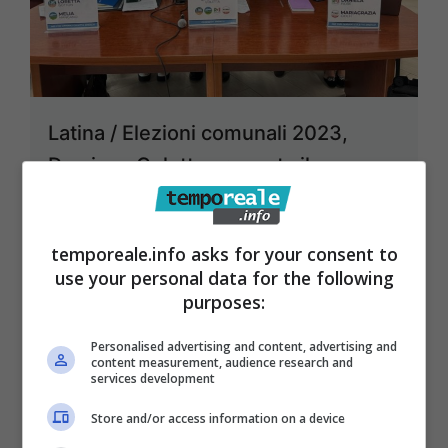
Latina / Elezioni comunali 2023,
Damiano Coletta presenta il
programma elettorale e la coalizione
progressista
temporeale.info asks for your consent to
17 Aprile 2023
use your personal data for the following
purposes:
Personalised advertising and content, advertising and
content measurement, audience research and
services development
Store and/or access information on a device