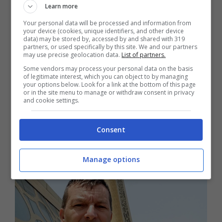
Learn more
Your personal data will be processed and information from
your device (cookies, unique identifiers, and other device
data) may be stored by, accessed by and shared with 319
partners, or used specifically by this site. We and our partners
may use precise geolocation data.
List of partners.
Some vendors may process your personal data on the basis
Latina / Maria Grazia Ciolfi guida il
of legitimate interest, which you can object to by managing
your options below. Look for a link at the bottom of this page
Movimento 5 Stelle nella campagna
or in the site menu to manage or withdraw consent in privacy
and cookie settings.
elettorale: presentata la lista
9 Aprile 2023
Consent
Manage options