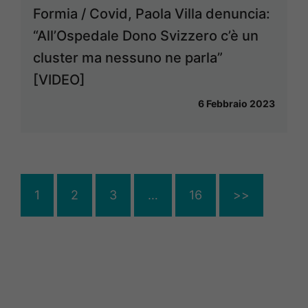
Formia / Covid, Paola Villa denuncia:
“All’Ospedale Dono Svizzero c’è un
cluster ma nessuno ne parla”
[VIDEO]
6 Febbraio 2023
1
2
3
…
16
>>