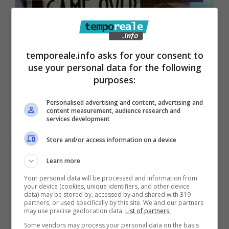
temporeale.info asks for your consent to
use your personal data for the following
Minturno / Fine dell’amministrazione
purposes:
Graziano, le reazioni
Personalised advertising and content, advertising and
28 Agosto 2015
content measurement, audience research and
services development
Store and/or access information on a device
Learn more
Your personal data will be processed and information from
your device (cookies, unique identifiers, and other device
data) may be stored by, accessed by and shared with 319
partners, or used specifically by this site. We and our partners
may use precise geolocation data.
List of partners.
Some vendors may process your personal data on the basis