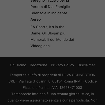
Seregno in Lutto per la
Perdita di Due Famiglie
Brianzole in Incidente
Aereo
EA Sports, It’s in the
Game: Gli Slogan più
Memorabili del Mondo dei
Videogiochi
Chi siamo
-
Redazione
-
Privacy Policy
-
Disclaimer
Temporeale.info di proprietà di DEVA CONNECTION
SRL - Via Tata Giovanni 8, 00154 Roma (RM) - Codice
Fiscale e Partita I.V.A. 12658471003
Temporeale.info non è una testata giornalistica, in
quanto viene aggiornato senza alcuna periodicità. Non