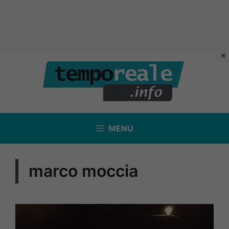
Vai
al
contenuto
MENU
marco moccia