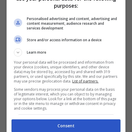
purposes:
finanziario del Comune di Minturno, che noi
abbiamo già denunciato qualche mese fa. Ci
Personalised advertising and content, advertising and
content measurement, audience research and
auguriamo vivamente che il Commissario ci
services development
ripensi e non dia questa ennesima batosta ai
Store and/or access information on a device
cittadini minturnesi.
Learn more
Infine la nostra riprovazione va poi nei
Your personal data will be processed and information from
your device (cookies, unique identifiers, and other device
confronti dei
candidati Sindaco
che da
data) may be stored by, accessed by and shared with 319
partners, or used specifically by this site. We and our partners
destra a sinistra hanno dimostrato quali sono
may use precise geolocation data.
List of partners.
i reali fini che li spingono a presentarsi alle
Some vendors may process your personal data on the basis
of legitimate interest, which you can object to by managing
prossime elezioni, ovvero l’ottenimento della
your options below. Look for a link at the bottom of this page
or in the site menu to manage or withdraw consent in privacy
poltrona. Se escludiamo le dichiarazioni di
and cookie settings.
facciata da campagna elettorale, nessuno dei
Consent
candidati a Sindaco si è minimamente