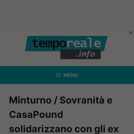
Vai
al
contenuto
MENU
Minturno / Sovranità e
CasaPound
solidarizzano con gli ex