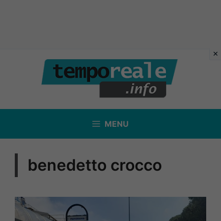
Vai
al
contenuto
MENU
benedetto crocco