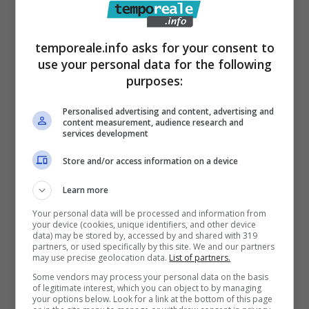
temporeale.info asks for your consent to
use your personal data for the following
purposes:
Personalised advertising and content, advertising and
content measurement, audience research and
services development
Gaeta / Elezioni22, il candidato
sindaco Crocco e il senatore Dessì
Store and/or access information on a device
sul lavoro stagionale
Learn more
2 Maggio 2022
Your personal data will be processed and information from
your device (cookies, unique identifiers, and other device
data) may be stored by, accessed by and shared with 319
partners, or used specifically by this site. We and our partners
may use precise geolocation data.
List of partners.
Some vendors may process your personal data on the basis
of legitimate interest, which you can object to by managing
your options below. Look for a link at the bottom of this page