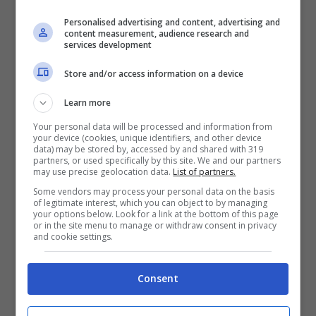
Personalised advertising and content, advertising and
content measurement, audience research and
services development
Store and/or access information on a device
Learn more
Your personal data will be processed and information from
your device (cookies, unique identifiers, and other device
data) may be stored by, accessed by and shared with 319
partners, or used specifically by this site. We and our partners
Gaeta / Si tuffa in mare, morta una
may use precise geolocation data.
List of partners.
donna anziana colta da infarto
Some vendors may process your personal data on the basis
of legitimate interest, which you can object to by managing
your options below. Look for a link at the bottom of this page
9 Luglio 2020
or in the site menu to manage or withdraw consent in privacy
and cookie settings.
Consent