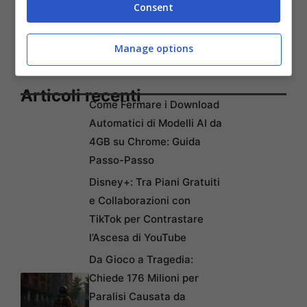
Consent
Manage options
Articoli recenti
Come Fermare i Download
Automatici di Modelli AI da
4GB su Chrome: Guida
Passo-Passo
Disney+: Tra Piani Gratuiti
e Collaborazioni con
TikTok per Contrastare
l’Ascesa di YouTube
Da Gioco a Tragedia:
Chiede 176 Milioni per
Paralisi Causata da