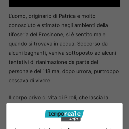
L’uomo, originario di Patrica e molto
conosciuto e stimato negli ambienti della
tifoseria del Frosinone, si è sentito male
quando si trovava in acqua. Soccorso da
alcuni bagnanti, veniva sottoposto ad alcuni
tentativi di rianimazione da parte del
personale del 118 ma, dopo un’ora, purtroppo
cessava di vivere.
Il corpo privo di vita di Piroli, che lascia la
compagna ed un bambino che non erano con
lui, veniva prima trasferito nell’obitorio del
cimitero di Fondi e poi, dopo il nulla osta