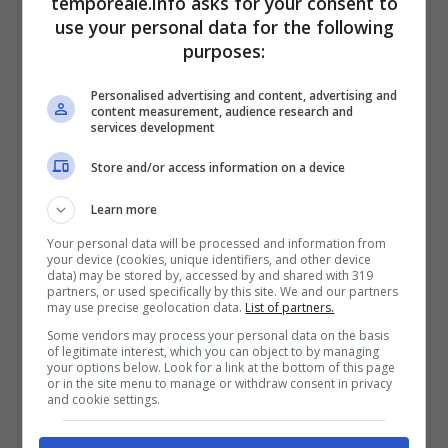
temporeale.info asks for your consent to
dell’autorità giudiziaria, consegnato per lo
use your personal data for the following
purposes:
svolgimento dei funerali alla famiglia distratta
dal dolore.
Personalised advertising and content, advertising and
content measurement, audience research and
services development
Ad eseguire gli accertamenti di rito sono stati
Store and/or access information on a device
gli agenti della Capitaneria di porto di Gaeta
affiancati dai Carabinieri della Compagnia di
Learn more
Terracina
Your personal data will be processed and information from
your device (cookies, unique identifiers, and other device
data) may be stored by, accessed by and shared with 319
partners, or used specifically by this site. We and our partners
may use precise geolocation data.
List of partners.
Some vendors may process your personal data on the basis
of legitimate interest, which you can object to by managing
your options below. Look for a link at the bottom of this page
or in the site menu to manage or withdraw consent in privacy
and cookie settings.