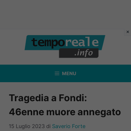
Vai
al
contenuto
MENU
Tragedia a Fondi:
46enne muore annegato
15 Luglio 2023
di
Saverio Forte