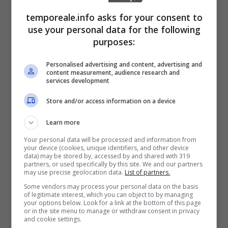
Frosinone / Elezioni, i sindaci eletti
temporeale.info asks for your consent to
nei 9 Comuni chiamati al voto
use your personal data for the following
1 Giugno 2015
purposes:
Personalised advertising and content, advertising and
content measurement, audience research and
services development
Store and/or access information on a device
Learn more
Your personal data will be processed and information from
your device (cookies, unique identifiers, and other device
data) may be stored by, accessed by and shared with 319
partners, or used specifically by this site. We and our partners
may use precise geolocation data.
List of partners.
Some vendors may process your personal data on the basis
of legitimate interest, which you can object to by managing
your options below. Look for a link at the bottom of this page
or in the site menu to manage or withdraw consent in privacy
and cookie settings.