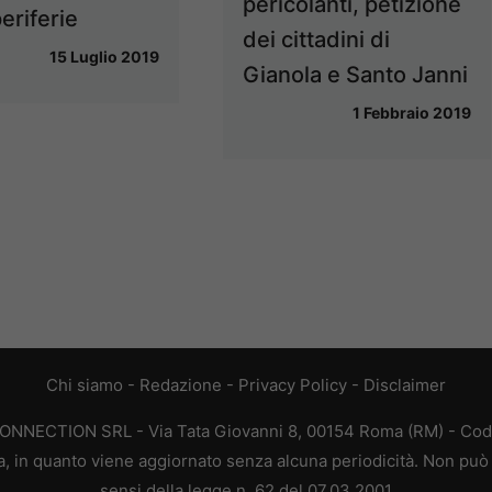
pericolanti, petizione
eriferie
dei cittadini di
15 Luglio 2019
Gianola e Santo Janni
1 Febbraio 2019
Chi siamo
-
Redazione
-
Privacy Policy
-
Disclaimer
CONNECTION SRL - Via Tata Giovanni 8, 00154 Roma (RM) - Codic
a, in quanto viene aggiornato senza alcuna periodicità. Non può 
sensi della legge n. 62 del 07.03.2001