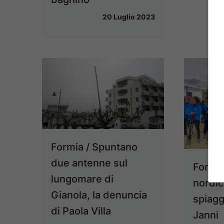
20 Luglio 2023
Formia / Spuntano
due antenne sul
Formia
lungomare di
nordic
Gianola, la denuncia
spiagg
di Paola Villa
Janni