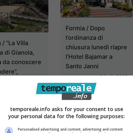
Formia / Dopo
l’ordinanza di
/ “La Villa
chiusura lunedì riapre
 di Gianola,
l’Hotel Bajamar a
a da conoscere
Santo Janni
ndere”,
2 Aprile 2023
ntro [VIDEO]
26 Aprile 2023
temporeale.info asks for your consent to use
your personal data for the following purposes:
Personalised advertising and content, advertising and content