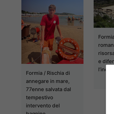
Formia 
romana
risors
e dife
l’inco
Formia / Rischia di
annegare in mare,
77enne salvata dal
tempestivo
intervento del
bagnino