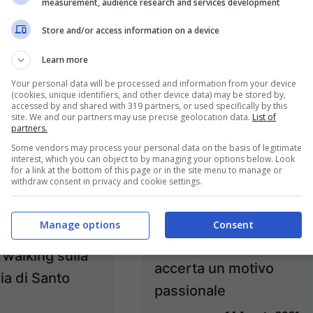
measurement, audience research and services development
Store and/or access information on a device
Learn more
Your personal data will be processed and information from your device
(cookies, unique identifiers, and other device data) may be stored by,
accessed by and shared with 319 partners, or used specifically by this
site. We and our partners may use precise geolocation data.
List of
partners.
Some vendors may process your personal data on the basis of legitimate
interest, which you can object to by managing your options below. Look
for a link at the bottom of this page or in the site menu to manage or
withdraw consent in privacy and cookie settings.
Formia / Bottiglia
incendiaria a Santo
Manage options
Consent
 / Lezione di
Janni, la polizia
 walking sulla
accerta un motivo
ia di Santo
passionale