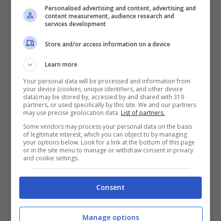
Personalised advertising and content, advertising and
content measurement, audience research and
services development
Store and/or access information on a device
Learn more
Your personal data will be processed and information from
your device (cookies, unique identifiers, and other device
Frosinone / Provincia, Antonio
data) may be stored by, accessed by and shared with 319
partners, or used specifically by this site. We and our partners
Pompeo sul Convegno Ance
may use precise geolocation data.
List of partners.
Some vendors may process your personal data on the basis
4 Marzo 2016
of legitimate interest, which you can object to by managing
your options below. Look for a link at the bottom of this page
or in the site menu to manage or withdraw consent in privacy
and cookie settings.
Consent
Manage options