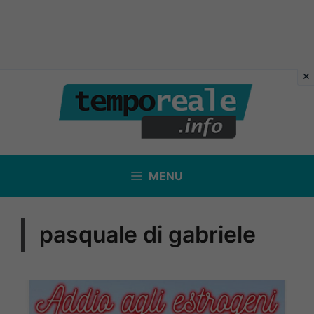
Vai
al
contenuto
MENU
pasquale di gabriele