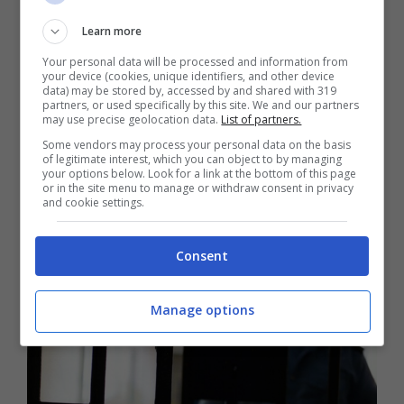
Learn more
Your personal data will be processed and information from
your device (cookies, unique identifiers, and other device
data) may be stored by, accessed by and shared with 319
partners, or used specifically by this site. We and our partners
may use precise geolocation data.
List of partners.
Some vendors may process your personal data on the basis
Itri / La compagna avrebbe inventato
of legitimate interest, which you can object to by managing
your options below. Look for a link at the bottom of this page
l’aggressione, torna libero 44enne
or in the site menu to manage or withdraw consent in privacy
and cookie settings.
arrestato per maltrattamenti e lesioni
7 Dicembre 2023
Consent
Manage options