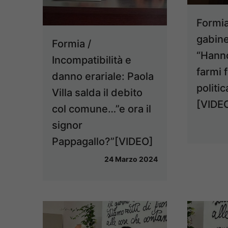
Formia
gabine
Formia /
“Hanno
Incompatibilità e
farmi 
danno erariale: Paola
politi
Villa salda il debito
[VIDE
col comune…”e ora il
signor
Pappagallo?”[VIDEO]
24 Marzo 2024