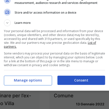
measurement, audience research and services development
Store and/or access information on a device
Learn more
Your personal data will be processed and information from your device
(cookies, unique identifiers, and other device data) may be stored by,
accessed by and shared with 319 partners, or used specifically by this
site. We and our partners may use precise geolocation data.
List of
partners.
Some vendors may process your personal data on the basis of legitimate
interest, which you can object to by managing your options below. Look
for a link at the bottom of this page or in the site menu to manage or
 / Assunzione
Formia / Giovanni
withdraw consent in privacy and cookie settings.
Taglialatela,
Falco è il nuovo
 la data
Dirigente del settore
Manage options
Consent
dienza
Lavori Pubblici del
inare per l’ex-
Comune
o Villa
13 Gennaio 2022