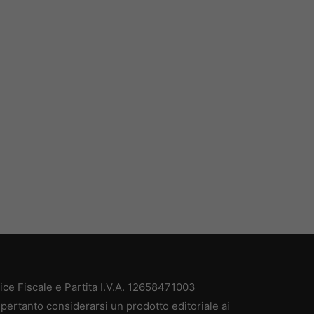
e Fiscale e Partita I.V.A. 12658471003
pertanto considerarsi un prodotto editoriale ai