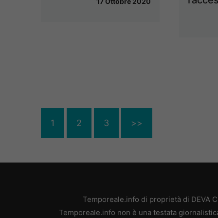
l’acces
17 Ottobre 2020
1
2
3
>>
Temporeale.info di proprietà di DEVA 
Temporeale.info non è una testata giornalistic