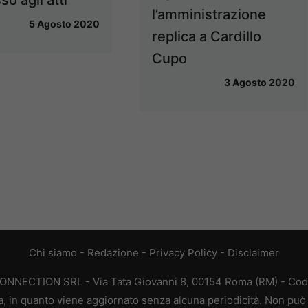
so agli atti
l’amministrazione
5 Agosto 2020
replica a Cardillo
Cupo
3 Agosto 2020
Chi siamo
-
Redazione
-
Privacy Policy
-
Disclaimer
CONNECTION SRL - Via Tata Giovanni 8, 00154 Roma (RM) - Codic
a, in quanto viene aggiornato senza alcuna periodicità. Non può 