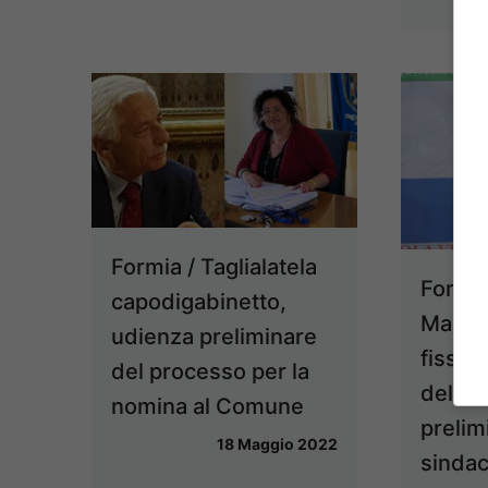
Formia / Taglialatela
Formia
capodigabinetto,
Mario 
udienza preliminare
fissata
del processo per la
dell’u
nomina al Comune
prelim
18 Maggio 2022
sindac