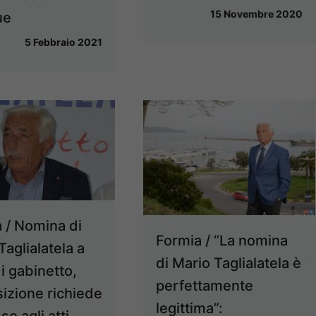
15 Novembre 2020
ue
5 Febbraio 2021
 / Nomina di
Formia / “La nomina
Taglialatela a
di Mario Taglialatela è
i gabinetto,
perfettamente
sizione richiede
legittima”: