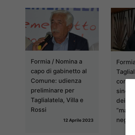
Formia / Nomina a
Formia
capo di gabinetto al
Taglial
Comune: udienza
conda
preliminare per
sindac
Taglialatela, Villa e
dei Co
Rossi
“macr
neglig
12 Aprile 2023