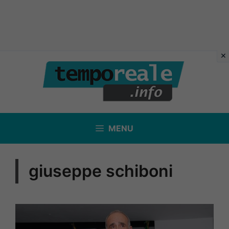
Vai
al
contenuto
MENU
giuseppe schiboni