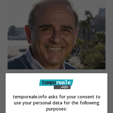
San Felice Circeo / Giuseppe
Schiboni eletto sindaco. Record di
schede nulle
temporeale.info asks for your consent to
use your personal data for the following
12 Giugno 2017
purposes: