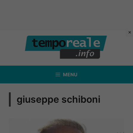
Vai
al
contenuto
MENU
giuseppe schiboni