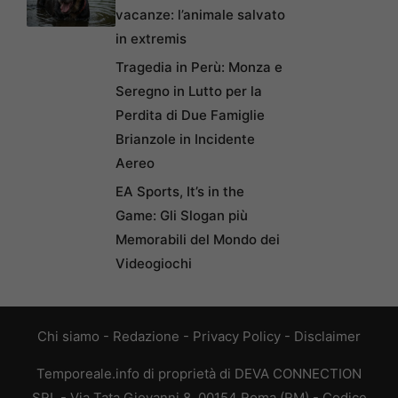
vacanze: l’animale salvato
in extremis
Tragedia in Perù: Monza e
Seregno in Lutto per la
Perdita di Due Famiglie
Brianzole in Incidente
Aereo
EA Sports, It’s in the
Game: Gli Slogan più
Memorabili del Mondo dei
Videogiochi
Chi siamo
-
Redazione
-
Privacy Policy
-
Disclaimer
Temporeale.info di proprietà di DEVA CONNECTION
SRL - Via Tata Giovanni 8, 00154 Roma (RM) - Codice