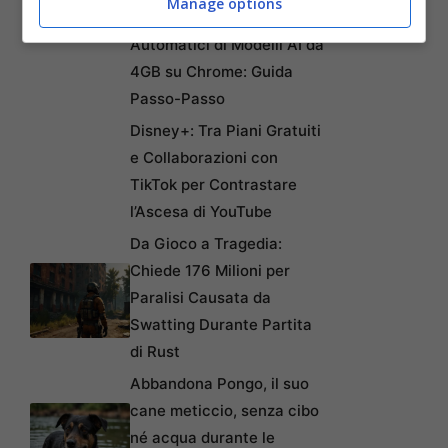
Articoli recenti
Manage options
Come Fermare i Download
Automatici di Modelli AI da
4GB su Chrome: Guida
Passo-Passo
Disney+: Tra Piani Gratuiti
e Collaborazioni con
TikTok per Contrastare
l’Ascesa di YouTube
Da Gioco a Tragedia:
Chiede 176 Milioni per
Paralisi Causata da
Swatting Durante Partita
di Rust
Abbandona Pongo, il suo
cane meticcio, senza cibo
né acqua durante le