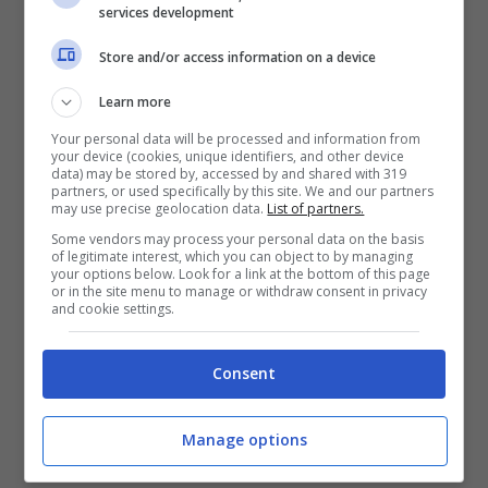
services development
Store and/or access information on a device
Learn more
Your personal data will be processed and information from
your device (cookies, unique identifiers, and other device
data) may be stored by, accessed by and shared with 319
partners, or used specifically by this site. We and our partners
may use precise geolocation data.
List of partners.
Some vendors may process your personal data on the basis
of legitimate interest, which you can object to by managing
your options below. Look for a link at the bottom of this page
or in the site menu to manage or withdraw consent in privacy
and cookie settings.
Formia / Torna la Festa dell’Albero
Consent
28 Ottobre 2020
Manage options