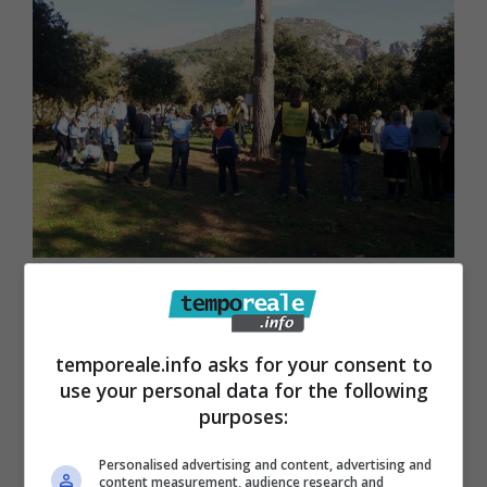
Terracina / Legambiente celebra la
“Festa dell’albero” in versione
temporeale.info asks for your consent to
digitale
use your personal data for the following
20 Novembre 2020
purposes:
Personalised advertising and content, advertising and
content measurement, audience research and