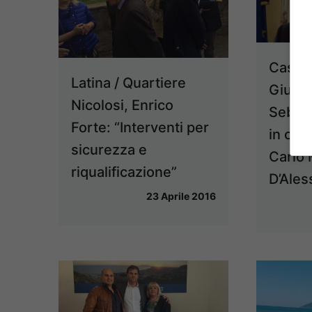
Cassin
Latina / Quartiere
Giuse
Nicolosi, Enrico
Sebast
Forte: “Interventi per
in cam
sicurezza e
Carlo 
riqualificazione”
D’Ales
23 Aprile 2016