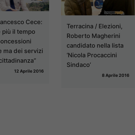
 Francesco Cece:
Terracina / Elezioni,
 più il tempo
Roberto Magherini
concessioni
candidato nella lista
ie ma dei servizi
‘Nicola Procaccini
 cittadinanza”
Sindaco’
12 Aprile 2016
8 Aprile 2016