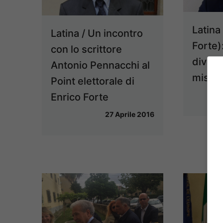
Latina
Latina / Un incontro
Forte)
con lo scrittore
divent
Antonio Pennacchi al
misura
Point elettorale di
Enrico Forte
27 Aprile 2016