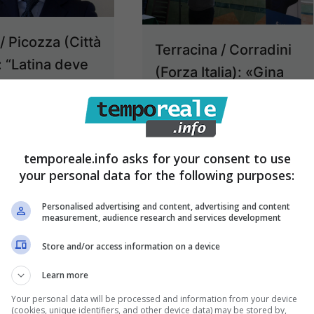
 / Picozza (Città
Terracina / Corradini
: “Latina deve
(Forza Italia): «Gina
are una città a
Cetrone e la lista “Sì
 di bambino”
Cambia”
27 Aprile 2016
arricchiscono la
temporeale.info asks for your consent to use
nostra coalizione»
your personal data for the following purposes:
26 Aprile 2016
Personalised advertising and content, advertising and content
measurement, audience research and services development
Store and/or access information on a device
Learn more
Your personal data will be processed and information from your device
(cookies, unique identifiers, and other device data) may be stored by,