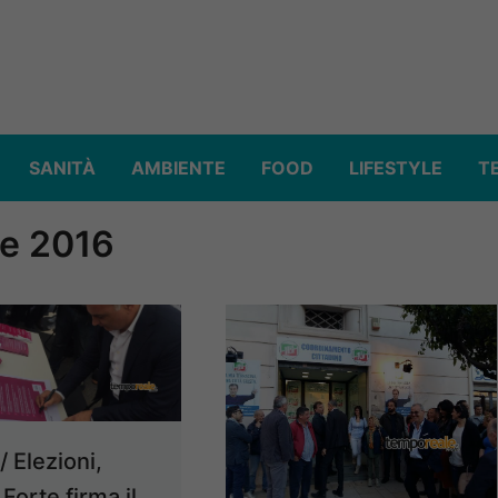
SANITÀ
AMBIENTE
FOOD
LIFESTYLE
T
ve 2016
/ Elezioni,
Forte firma il