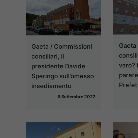
Gaeta 
Gaeta / Commissioni
consili
consiliari, il
varo? E
presidente Davide
parere
Speringo sull’omesso
Prefet
insediamento
9 Settembre 2022