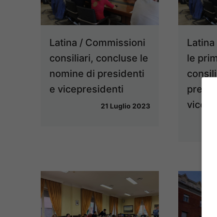
Latina / Commissioni
Latina
consiliari, concluse le
le pri
nomine di presidenti
consili
e vicepresidenti
presid
vicepr
21 Luglio 2023