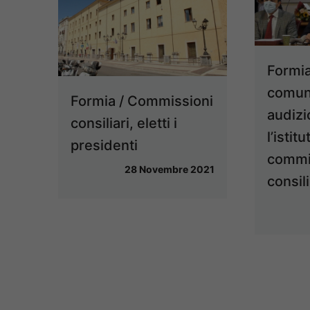
Formia
comuna
Formia / Commissioni
audizi
consiliari, eletti i
l’istit
presidenti
commi
28 Novembre 2021
consili