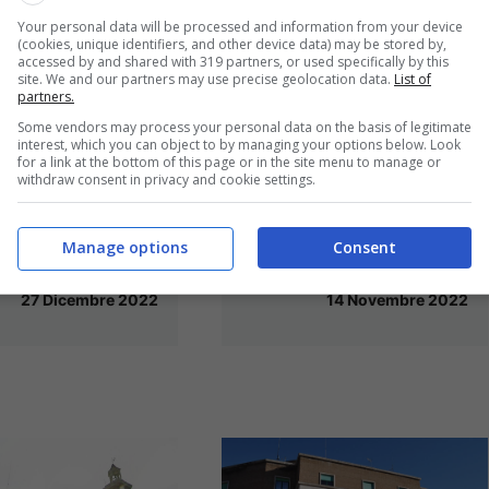
Your personal data will be processed and information from your device
(cookies, unique identifiers, and other device data) may be stored by,
accessed by and shared with 319 partners, or used specifically by this
site. We and our partners may use precise geolocation data.
List of
partners.
/ Commissioni
Gaeta / Varo delle
Some vendors may process your personal data on the basis of legitimate
interest, which you can object to by managing your options below. Look
ari: l’abolizione
Commissioni
for a link at the bottom of this page or in the site menu to manage or
withdraw consent in privacy and cookie settings.
o con la
consiliari:
ca allo Statuto
proseguono in gran
Manage options
Consent
ale
segreto le trattative
27 Dicembre 2022
14 Novembre 2022