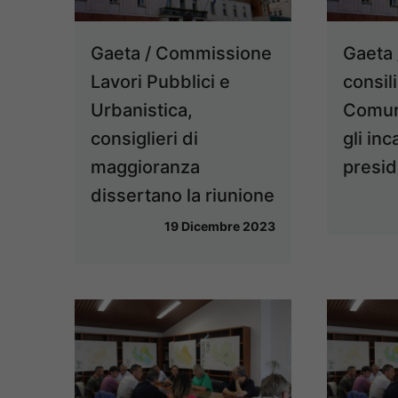
Gaeta / Commissione
Gaeta 
Lavori Pubblici e
consili
Urbanistica,
Comune
consiglieri di
gli inc
maggioranza
presi
dissertano la riunione
19 Dicembre 2023