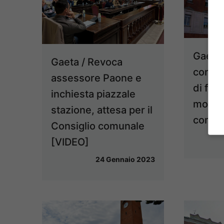
Gaeta 
Gaeta / Revoca
consili
assessore Paone e
di fatt
inchiesta piazzale
modifi
stazione, attesa per il
comun
Consiglio comunale
[VIDEO]
24 Gennaio 2023