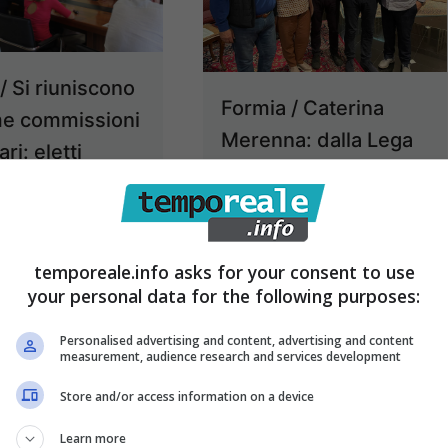
 / Si riuniscono
Formia / Caterina
me commissioni
Merenna: dalla Lega
ari: eletti
a Fratelli d’Italia dopo
enti e
la bocciatura
esidenti
elettorale di Di Rocco
14 Luglio 2023
temporeale.info asks for your consent to use
19 Febbraio 2023
your personal data for the following purposes:
Personalised advertising and content, advertising and content
measurement, audience research and services development
Store and/or access information on a device
Learn more