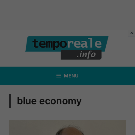
Vai
al
contenuto
MENU
blue economy