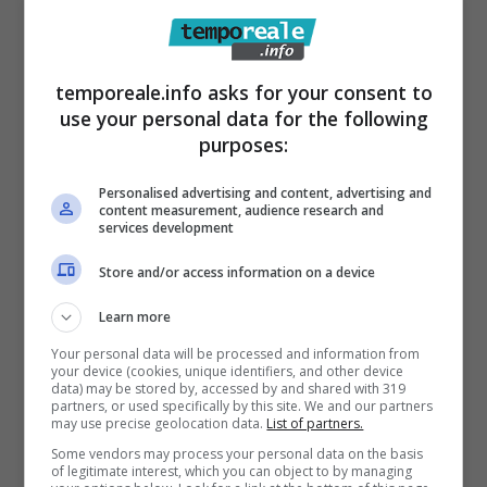
temporeale.info asks for your consent to
use your personal data for the following
purposes:
Personalised advertising and content, advertising and
Il Presidente Acampora incontra il
content measurement, audience research and
services development
Presidente Rocca, Patto su Blue
Store and/or access information on a device
Economy e crescita economica dei
territori
Learn more
3 Maggio 2023
Your personal data will be processed and information from
your device (cookies, unique identifiers, and other device
data) may be stored by, accessed by and shared with 319
partners, or used specifically by this site. We and our partners
may use precise geolocation data.
List of partners.
Some vendors may process your personal data on the basis
of legitimate interest, which you can object to by managing