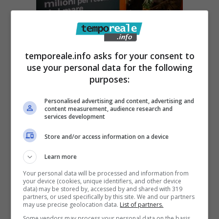
partire da una puntuale analisi del contesto
temporeale.info asks for your consent to
economico-sociale e normativo e s’inquadra
use your personal data for the following
purposes:
nelle strategie regionali di medio periodo
dettagliate in documenti d’indirizzo, tra gli
Personalised advertising and content, advertising and
content measurement, audience research and
altri la S3 (Smart specialisation strategy) e il
services development
Piano regionale di utilizzazione delle aree del
Store and/or access information on a device
demanio marittimo con finalità turistico-
Learn more
ricreative (PUAR).
Your personal data will be processed and information from
your device (cookies, unique identifiers, and other device
Il Piano promuove, anche in cofinanziamento
data) may be stored by, accessed by and shared with 319
partners, or used specifically by this site. We and our partners
con altri enti, azioni volte a
ridurre
may use precise geolocation data.
List of partners.
Some vendors may process your personal data on the basis