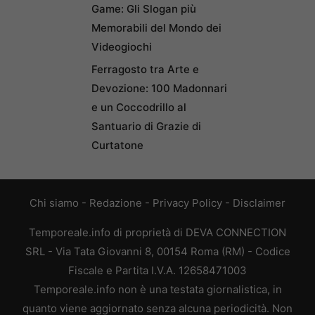
Game: Gli Slogan più
Memorabili del Mondo dei
Videogiochi
Ferragosto tra Arte e
Devozione: 100 Madonnari
e un Coccodrillo al
Santuario di Grazie di
Curtatone
Chi siamo
-
Redazione
-
Privacy Policy
-
Disclaimer
Temporeale.info di proprietà di DEVA CONNECTION
SRL - Via Tata Giovanni 8, 00154 Roma (RM) - Codice
Fiscale e Partita I.V.A. 12658471003
Temporeale.info non è una testata giornalistica, in
quanto viene aggiornato senza alcuna periodicità. Non