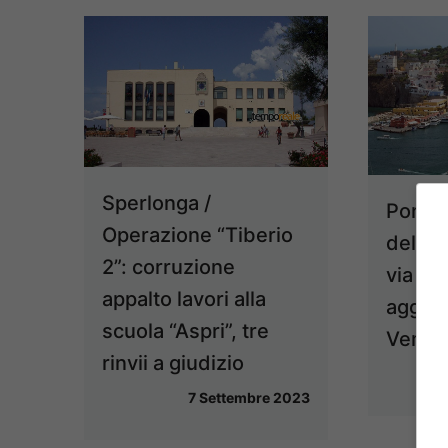
Sperlonga /
Ponza 
Operazione “Tiberio
dell’a
2”: corruzione
via na
appalto lavori alla
aggiud
scuola “Aspri”, tre
Vemar
rinvii a giudizio
7 Settembre 2023