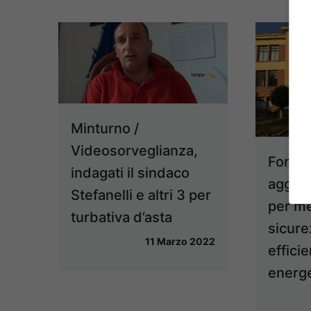
Minturno /
Videosorveglianza,
Fondi 
indagati il sindaco
aggiud
Stefanelli e altri 3 per
per me
turbativa d’asta
sicure
11 Marzo 2022
effici
energe