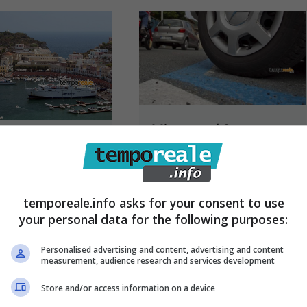
Minturno / Sosta a
/ Fornitura
pagamento, la Soes
cqua potabile
avvia procedura di
ve, appalto
licenziamento per 26
temporeale.info asks for your consent to use
icato dalla
dipendenti
your personal data for the following purposes:
21 Novembre 2022
Personalised advertising and content, advertising and content
1 Marzo 2023
measurement, audience research and services development
Store and/or access information on a device