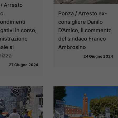
/ Arresto
o:
Ponza / Arresto ex-
fondimenti
consigliere Danilo
gativi in corso,
D’Amico, il commento
nistrazione
del sindaco Franco
le si
Ambrosino
nizza
24 Giugno 2024
27 Giugno 2024