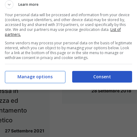
Learn more
Your personal data will be processed and information from your device
(cookies, unique identifiers, and other device data) may be stored by,
accessed by and shared with 319 partners, or used specifically by this
site. We and our partners may use precise geolocation data.
List of
partners.
Some vendors may process your personal data on the basis of legitimate
interest, which you can object to by managing your options below. Look
for a link at the bottom of this page or in the site menu to manage or
withdraw consent in privacy and cookie settings.
Minturno / Refezione
scolastica, appalto
/ Scuola “Aspri”,
Manage options
Consent
vinto dalla Camst
icato appalto
ssa in
28 Settembre 2018
zza ed
entamento
tico
27 Settembre 2021