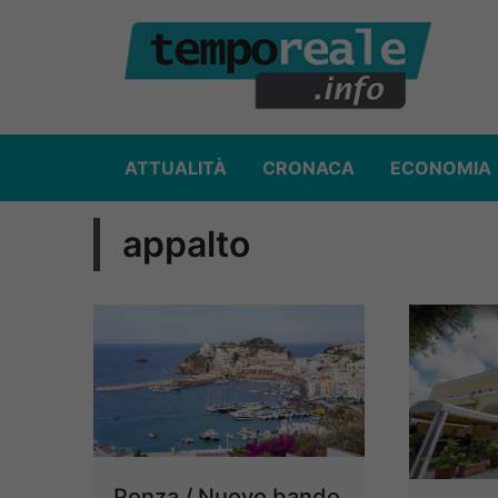
Vai
al
contenuto
ATTUALITÀ
CRONACA
ECONOMIA
appalto
Ponza / Nuovo bando