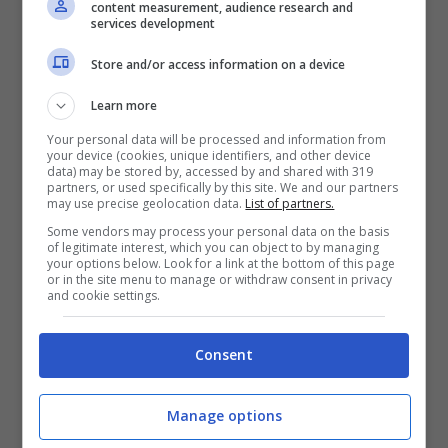
content measurement, audience research and
services development
Store and/or access information on a device
Learn more
Your personal data will be processed and information from
Formia / Guerra in Ucraina,
your device (cookies, unique identifiers, and other device
data) may be stored by, accessed by and shared with 319
assessore Nervino: “macchina della
partners, or used specifically by this site. We and our partners
may use precise geolocation data.
List of partners.
solidarietà prontamente attivata”
Some vendors may process your personal data on the basis
of legitimate interest, which you can object to by managing
10 Marzo 2022
your options below. Look for a link at the bottom of this page
or in the site menu to manage or withdraw consent in privacy
and cookie settings.
Consent
Manage options