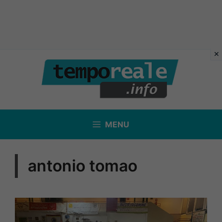
Vai
al
contenuto
MENU
antonio tomao