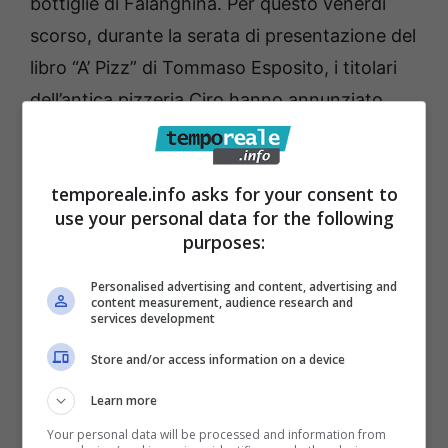
bottiglie di Falanghina. Per questo venerdì
scorso, durante la serata di presentazione del
libro “A’ Pizz” di Tommaso Esposito, i titolari
dell’antica pizzeria Ciro hanno annunziato
che nei loro locali promuoveranno
l’abbinamento tra Falanghina e pizza
temporeale.info asks for your consent to
napoletana.
use your personal data for the following
purposes:
Personalised advertising and content, advertising and
content measurement, audience research and
services development
Store and/or access information on a device
Learn more
Your personal data will be processed and information from