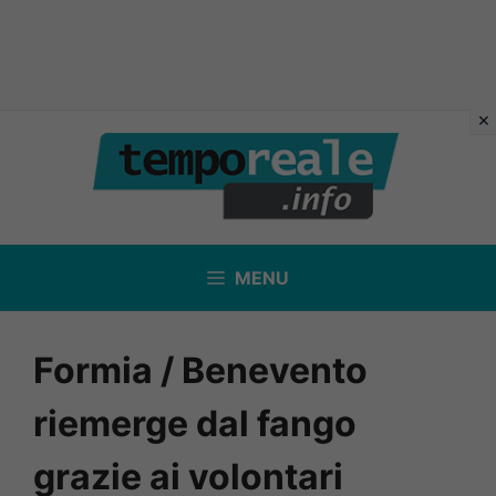
Vai
al
contenuto
MENU
Formia / Benevento
riemerge dal fango
grazie ai volontari