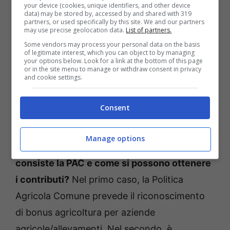
your device (cookies, unique identifiers, and other device
data) may be stored by, accessed by and shared with 319
partners, or used specifically by this site. We and our partners
may use precise geolocation data.
List of partners.
Some vendors may process your personal data on the basis
of legitimate interest, which you can object to by managing
your options below. Look for a link at the bottom of this page
or in the site menu to manage or withdraw consent in privacy
and cookie settings.
Bonus agricoltura, prorogati i termini per le domande: la
Consent
nuova data di scadenza (Foto Ansa) – Temporeale.info
Manage options
Ma a questo punto la domanda è:
in cosa
consiste la PAC e come si possono ottenere
i contributi?
Nel primo caso, la Politica
Agricola Comune prevede il riconoscimento
di bonus agricoltura per aziende
agricole/allevamenti. Nel secondo, è