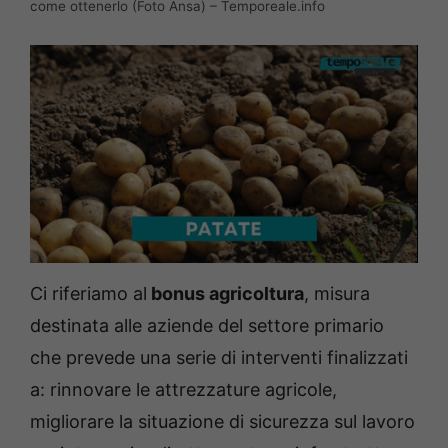
come ottenerlo (Foto Ansa) – Temporeale.info
L
U
o
n
a
m
d
u
Ci riferiamo al
bonus agricoltura
, misura
e
t
d
e
:
destinata alle aziende del settore primario
4
7
.
6
che prevede una serie di interventi finalizzati
7
%
a: rinnovare le attrezzature agricole,
migliorare la situazione di sicurezza sul lavoro