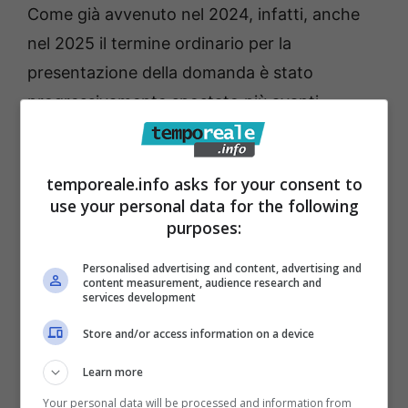
Come già avvenuto nel 2024, infatti, anche
nel 2025 il termine ordinario per la
presentazione della domanda è stato
progressivamente spostato più avanti.
Quest’anno, dal 15 maggio si è passati prima
al
15 giugno per poi passare al 15 luglio. Ma,
temporeale.info asks for your consent to
con decreto del 14 luglio 2025, è stato
use your personal data for the following
nuovamente disposto uno slittamento del
purposes:
termine
fino al 31 luglio 2025
. Dunque, chi è
Personalised advertising and content, advertising and
interessato e rispetta i requisiti, ha ancora
content measurement, audience research and
services development
oltre dieci giorni per inoltrare la richiesta.
Store and/or access information on a device
Learn more
Your personal data will be processed and information from