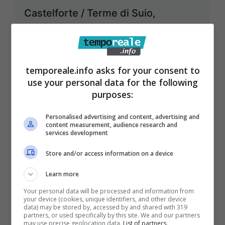
Castelforte / Terme di Suio,
l’amministrazione comunale
impegnata nel contrasto
all’emergenza Covid-19
temporeale.info asks for your consent to
15 Maggio 2020
use your personal data for the following
purposes:
Personalised advertising and content, advertising and
content measurement, audience research and
services development
Store and/or access information on a device
Learn more
Your personal data will be processed and information from
your device (cookies, unique identifiers, and other device
data) may be stored by, accessed by and shared with 319
partners, or used specifically by this site. We and our partners
may use precise geolocation data.
List of partners.