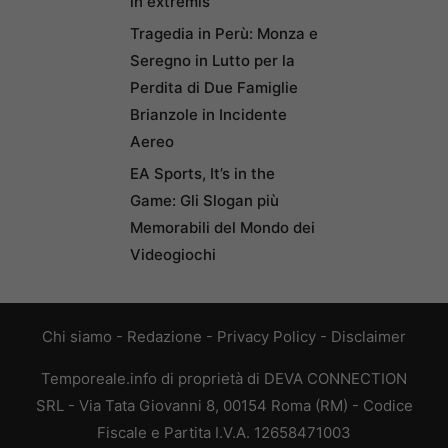
in extremis
Tragedia in Perù: Monza e
Seregno in Lutto per la
Perdita di Due Famiglie
Brianzole in Incidente
Aereo
EA Sports, It’s in the
Game: Gli Slogan più
Memorabili del Mondo dei
Videogiochi
Chi siamo
-
Redazione
-
Privacy Policy
-
Disclaimer
Temporeale.info di proprietà di DEVA CONNECTION
SRL - Via Tata Giovanni 8, 00154 Roma (RM) - Codice
Fiscale e Partita I.V.A. 12658471003