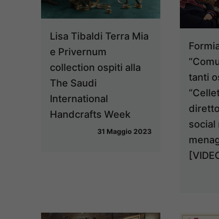
Lisa Tibaldi Terra Mia
Formia
e Privernum
“Comu
collection ospiti alla
tanti o
The Saudi
“Cellet
International
dirett
Handcrafts Week
social
31 Maggio 2023
menage
[VIDE