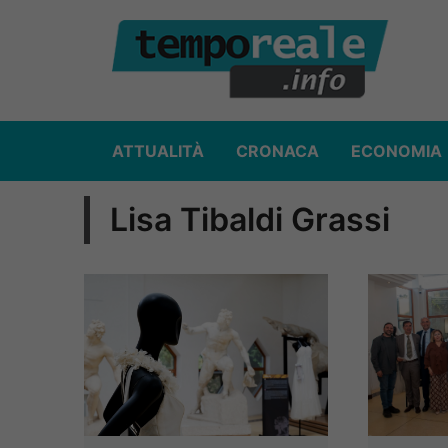
Vai
al
contenuto
ATTUALITÀ
CRONACA
ECONOMIA
Lisa Tibaldi Grassi