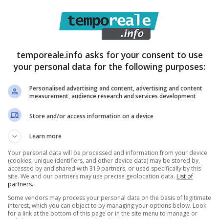
27 Dicembre 2022
no
6 Marzo 2023
temporeale.info asks for your consent to use
your personal data for the following purposes:
Personalised advertising and content, advertising and content
measurement, audience research and services development
Store and/or access information on a device
Learn more
Your personal data will be processed and information from your device
(cookies, unique identifiers, and other device data) may be stored by,
accessed by and shared with 319 partners, or used specifically by this
site. We and our partners may use precise geolocation data.
List of
partners.
Some vendors may process your personal data on the basis of legitimate
no / Lisa Tibaldi
Sud Pontino / Lisa
interest, which you can object to by managing your options below. Look
for a link at the bottom of this page or in the site menu to manage or
 sarà insignita
Tibaldi Grassi ad