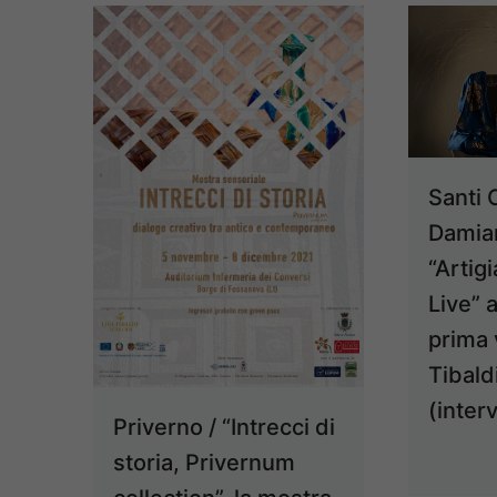
Santi
Damian
“Artigi
Live” a
prima 
Tibald
(interv
Priverno / “Intrecci di
storia, Privernum