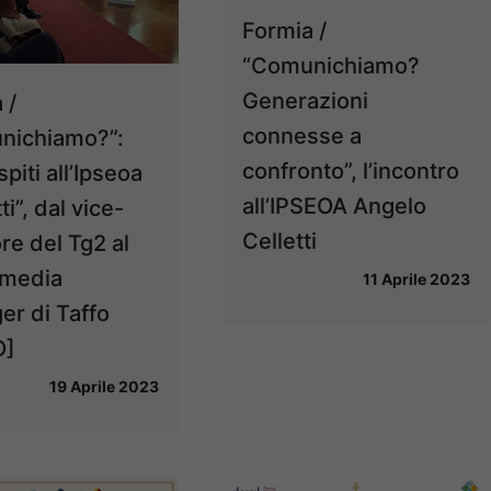
Formia /
“Comunichiamo?
Generazioni
 /
connesse a
nichiamo?”:
confronto”, l’incontro
spiti all’Ipseoa
all’IPSEOA Angelo
ti”, dal vice-
Celletti
ore del Tg2 al
 media
11 Aprile 2023
r di Taffo
O]
19 Aprile 2023