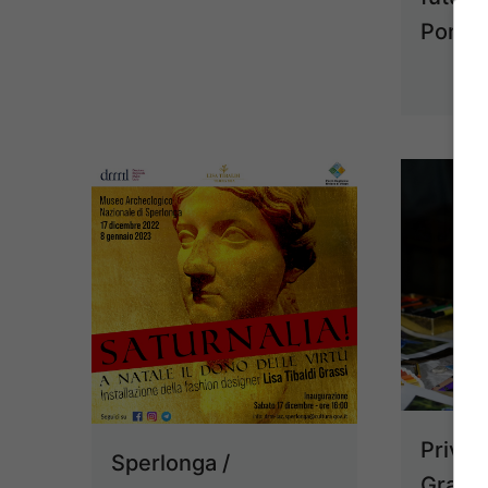
Ponti
Priver
Sperlonga /
Grassi