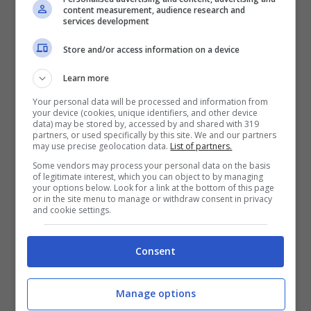
leggendarie, che hanno origine nell’antichità
content measurement, audience research and
services development
ma restano ad oggi estremamente attuali».
Store and/or access information on a device
Learn more
Your personal data will be processed and information from
your device (cookies, unique identifiers, and other device
data) may be stored by, accessed by and shared with 319
partners, or used specifically by this site. We and our partners
may use precise geolocation data.
List of partners.
Some vendors may process your personal data on the basis
of legitimate interest, which you can object to by managing
your options below. Look for a link at the bottom of this page
or in the site menu to manage or withdraw consent in privacy
and cookie settings.
L’evento gode del patrocinio,
oltre che del
Comune di Fondi, anche della Provincia di
Consent
Latina
che lo ha inserito tra le manifestazioni
“Via Appia Regina Viarum”. S.T.R.E.E.T.S
Manage options