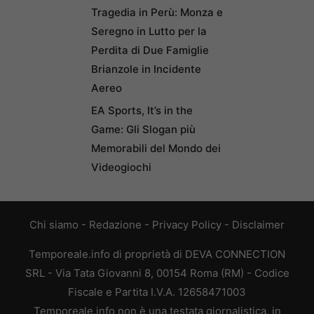
Tragedia in Perù: Monza e
Seregno in Lutto per la
Perdita di Due Famiglie
Brianzole in Incidente
Aereo
EA Sports, It’s in the
Game: Gli Slogan più
Memorabili del Mondo dei
Videogiochi
Chi siamo
-
Redazione
-
Privacy Policy
-
Disclaimer
Temporeale.info di proprietà di DEVA CONNECTION
SRL - Via Tata Giovanni 8, 00154 Roma (RM) - Codice
Fiscale e Partita I.V.A. 12658471003
Temporeale.info non è una testata giornalistica, in