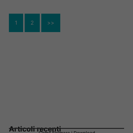
1
2
>>
Articoli recenti
Come Fermare i Download