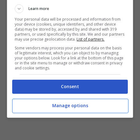
per le operazioni di spegnimento, tra i quali
Learn more
quelli della Motovedetta CP834 oltre
Your personal data will be processed and information from
all’impianto fisso del porto.
your device (cookies, unique identifiers, and other device
data) may be stored by, accessed by and shared with 319
partners, or used specifically by this site. We and our partners
may use precise geolocation data.
List of partners.
Simili attività sono espressamente previste da
Some vendors may process your personal data on the basis
disposizioni interne del Comando Generale
of legitimate interest, which you can object to by managing
your options below. Look for a link at the bottom of this page
del Corpo delle Capitanerie di porto ed
or in the site menu to manage or withdraw consent in privacy
and cookie settings.
hanno
lo scopo di mantenere sempre
addestrati i vari elementi di organizzazione
Consent
dei Comandi territoriali, in sinergia con gli
altri Enti coinvolti.
Manage options