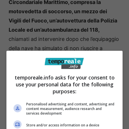
Circondariale Marittimo, compresa la
motovedetta di soccorso, un mezzo dei
Vigili del Fuoco, un’autovettura della Polizia
Locale ed un’autoambulanza del 118,
chiamati ad intervenire dopo che l’equipaggio
della nave ha simulato di non riuscire a
domare l’incendio con le risorse di bordo.
L’esercitazione ha consentito di testare i
tempi di intervento del personale e dei mezzi
temporeale.info asks for your consent to
use your personal data for the following
chiamati ad intervenire, di verificare il buon
purposes:
funzionamento delle linee di comunicazione
nonché l’aggiornamento dei punti di contatto
Personalised advertising and content, advertising and
content measurement, audience research and
da impiegare in caso di emergenza, e di
services development
provare in concreto gli strumenti impiegati
Store and/or access information on a device