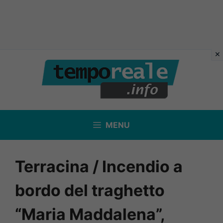
Vai
al
contenuto
MENU
Terracina / Incendio a
bordo del traghetto
“Maria Maddalena”,