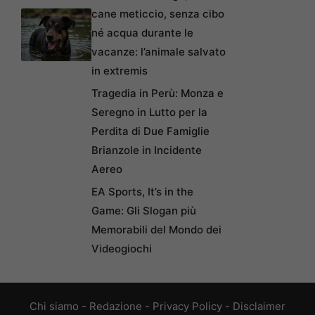
cane meticcio, senza cibo
né acqua durante le
vacanze: l’animale salvato
in extremis
Tragedia in Perù: Monza e
Seregno in Lutto per la
Perdita di Due Famiglie
Brianzole in Incidente
Aereo
EA Sports, It’s in the
Game: Gli Slogan più
Memorabili del Mondo dei
Videogiochi
Chi siamo
-
Redazione
-
Privacy Policy
-
Disclaimer