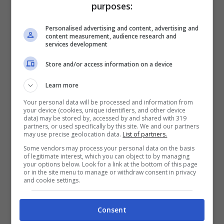
purposes:
Durante lo svolgimento delle procedure di
contenimento dell’emergenza, personale di
Personalised advertising and content, advertising and
content measurement, audience research and
vigilanza privata in servizio di sicurezza
services development
presso Pontile, ha invece intercettato un
Store and/or access information on a device
individuo sospetto in rapido allontanamento
Learn more
dal luogo dell’evento, in direzione dell’uscita
Your personal data will be processed and information from
dell’impianto portuale.
your device (cookies, unique identifiers, and other device
data) may be stored by, accessed by and shared with 319
partners, or used specifically by this site. We and our partners
Insospettito, il personale di sorveglianza del
may use precise geolocation data.
List of partners.
Pontile ha attirato l’attenzione delle forze di
Some vendors may process your personal data on the basis
of legitimate interest, which you can object to by managing
polizia, riferendo loro l’accaduto e
your options below. Look for a link at the bottom of this page
or in the site menu to manage or withdraw consent in privacy
consegnando il sospettato per gli
and cookie settings.
accertamenti investigativi.
Consent