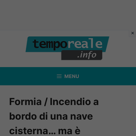
Vai
al
contenuto
MENU
Formia / Incendio a
bordo di una nave
cisterna… ma è