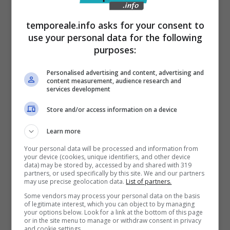
ed a dirigerne il coordinamento al fine di
temporeale.info asks for your consent to
ripristinare la sicurezza in porto, che in quel
use your personal data for the following
momento era interessato dalla presenza di
purposes:
ulteriori unità navali mercantili e pescherecce.
Personalised advertising and content, advertising and
Nell’operazione di soccorso, sono stati
content measurement, audience research and
services development
impiegati via mare, oltre alla Motovedetta
della Guardia Costiera, una Motovedetta dei
Store and/or access information on a device
Vigili del Fuoco ed una della Guardia di
Learn more
Finanza, oltre alle risorse degli Ormeggiatori e
Your personal data will be processed and information from
your device (cookies, unique identifiers, and other device
dei Piloti del porto.
data) may be stored by, accessed by and shared with 319
partners, or used specifically by this site. We and our partners
may use precise geolocation data.
List of partners.
Per creare una cornice di sicurezza e
Some vendors may process your personal data on the basis
garantire il sicuro svolgimento delle
of legitimate interest, which you can object to by managing
your options below. Look for a link at the bottom of this page
operazioni di soccorso, sono stati impegnati
or in the site menu to manage or withdraw consent in privacy
and cookie settings.