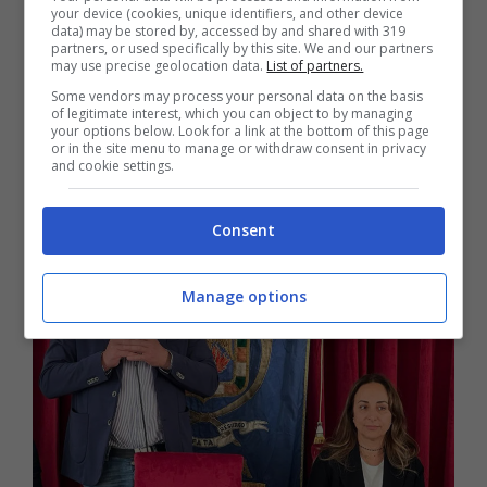
Terracina / Dimissioni per
your device (cookies, unique identifiers, and other device
data) may be stored by, accessed by and shared with 319
l’assessore all’Ambiente, Rifiuti,
partners, or used specifically by this site. We and our partners
may use precise geolocation data.
List of partners.
Sanità Vincenzo Di Girolamo
Some vendors may process your personal data on the basis
of legitimate interest, which you can object to by managing
20 Giugno 2024
your options below. Look for a link at the bottom of this page
or in the site menu to manage or withdraw consent in privacy
and cookie settings.
Consent
Manage options