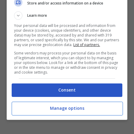
Store and/or access information on a device
fiduciosi che saprà chiarire la sua posizione”.
Learn more
Le dimissioni del sindaco Principi giungono a
Your personal data will be processed and information from
your device (cookies, unique identifiers, and other device
seguito del decreto di sospensione emesso
data) may be stored by, accessed by and shared with 319
partners, or used specifically by this site. We and our partners
dalla prefettura di Latina, conseguente
may use precise geolocation data.
List of partners.
all’indagine che ha portato agli arresti
Some vendors may process your personal data on the basis
of legitimate interest, which you can object to by managing
domiciliari del primo cittadino
. In virtù di tale
your options below. Look for a link at the bottom of this page
or in the site menu to manage or withdraw consent in privacy
decreto, i poteri di sindaco sono stati
and cookie settings.
trasferiti al vicesindaco e assessore
Consent
all’Ambiente Vittorio Marchitti, che ora dovrà
guidare Aprilia in questo delicato periodo di
Manage options
transizione.