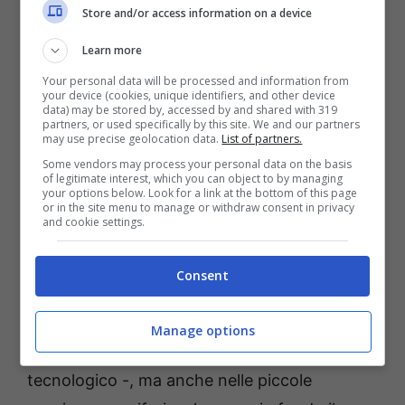
Basti pensare a quanti nuovi siti e a quante
Store and/or access information on a device
nuove app sono stati sviluppati in questa
Learn more
direzione, ovvero per fornire servizi di base
Your personal data will be processed and information from
(ad esempio quelli legati alla sanità o alla
your device (cookies, unique identifiers, and other device
data) may be stored by, accessed by and shared with 319
pubblica amministrazione) ma anche utili
partners, or used specifically by this site. We and our partners
may use precise geolocation data.
List of partners.
informazioni turistiche agli interessati,
Some vendors may process your personal data on the basis
of legitimate interest, which you can object to by managing
sempre e comunque all’insegna della
your options below. Look for a link at the bottom of this page
or in the site menu to manage or withdraw consent in privacy
multimedialità.
and cookie settings.
Tutto questo cambiamento globale, come è
Consent
chiaro, avviene anche a livello locale,
dunque non solamente nelle grandi città
, –
Manage options
più predisposte per natura al cambiamento
tecnologico -, ma anche nelle piccole