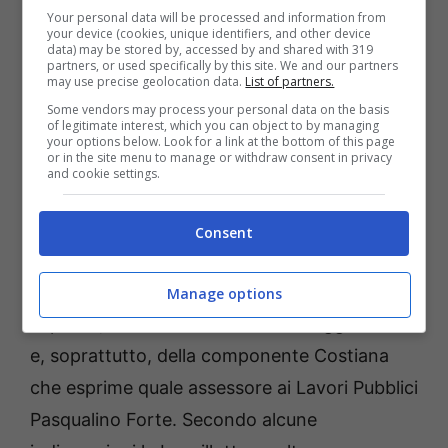
assunzioni, di significative modifiche
Your personal data will be processed and information from
your device (cookies, unique identifiers, and other device
relativamente al personale in servizio e per
data) may be stored by, accessed by and shared with 319
partners, or used specifically by this site. We and our partners
“procedere ad una puntuale ed analitica
may use precise geolocation data.
List of partners.
verifica dei procedimenti e delle attribuzioni
Some vendors may process your personal data on the basis
of legitimate interest, which you can object to by managing
attualmente in capo alle diverse strutture
your options below. Look for a link at the bottom of this page
or in the site menu to manage or withdraw consent in privacy
(Settori) dell’Ente”. Ma ora le incognite
and cookie settings.
principali riguardano chi la gestione dei due
settori Lavori Pubblici e Urbanistica. La
Consent
governance dell’attuale dirigente Annunziata
Lanzillotta è finita più volte sul banco degli
Manage options
imputati, anche all’interno della maggioranza
e, soprattutto, della componente Costiana
che esprime quale assessore ai Lavori Pubblici
Pasqualino Forte. Secondo alcune