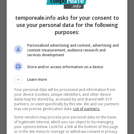
dell’acqua.
temporeale.info asks for your consent to
I destinatari – esclusivamente anziani, disabili
use your personal data for the following
e malati – dovranno necessariamente munirsi
purposes:
di contenitori per l’approvvigionamento
Personalised advertising and content, advertising and
dell’acqua. Il servizio vedrà impegnato il
content measurement, audience research and
services development
Comune in collaborazione con i volontari
Store and/or access information on a device
della Protezione Civile “Ver Sud Pontino” e
della “Croce Rossa Italiana”. L’ufficio sarà
Learn more
attivo per il tempo necessario al completo
Your personal data will be processed and information from
your device (cookies, unique identifiers, and other device
superamento dell’emergenza idrica.
data) may be stored by, accessed by and shared with 319
partners, or used specifically by this site. We and our partners
may use precise geolocation data.
List of partners.
Some vendors may process your personal data on the basis
of legitimate interest, which you can object to by managing
your options below. Look for a link at the bottom of this page
or in the site menu to manage or withdraw consent in privacy