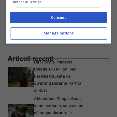
and cookie settings.
Consent
Manage options
Articoli recenti
Da Gioco a Tragedia:
Chiede 176 Milioni per
Paralisi Causata da
Swatting Durante Partita
di Rust
Abbandona Pongo, il suo
cane meticcio, senza cibo
né acqua durante le