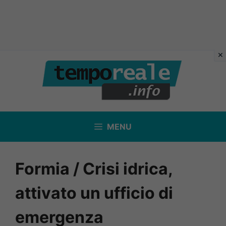
Vai
al
contenuto
MENU
Formia / Crisi idrica,
attivato un ufficio di
emergenza