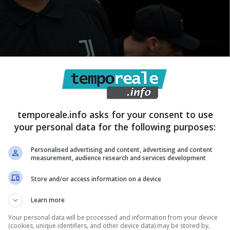
temporeale.info asks for your consent to use
your personal data for the following purposes:
ve dopo 22 anni – Temporeale.info (fonte: © ANSA)
Personalised advertising and content, advertising and content
measurement, audience research and services development
vittorie nelle prime tre gare, cosa che non
i Allegri, aveva dato buone sensazioni, ma i match
Store and/or access information on a device
aspettative generate.
Cinque pareggi consecutivi da
Learn more
lenanza nelle prestazioni, anche all’interno della
Your personal data will be processed and information from your device
 degli avversari fronteggiati, questo è vero, ma si
(cookies, unique identifiers, and other device data) may be stored by,