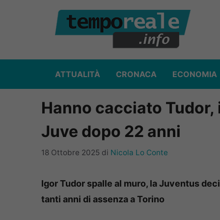
Vai
al
contenuto
ATTUALITÀ
CRONACA
ECONOMIA
Hanno cacciato Tudor, i
Juve dopo 22 anni
18 Ottobre 2025
di
Nicola Lo Conte
Igor Tudor spalle al muro, la Juventus dec
tanti anni di assenza a Torino