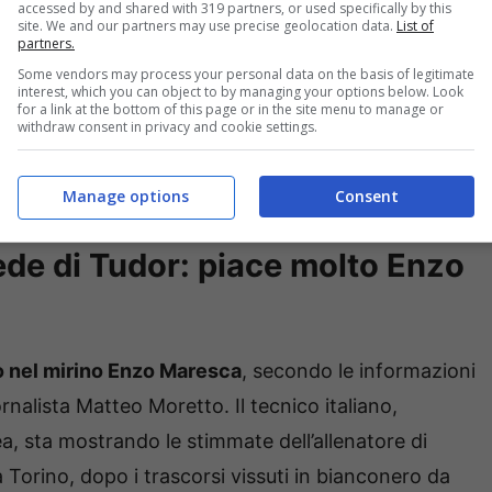
accessed by and shared with 319 partners, or used specifically by this
i fossero maggiori consapevolezze.
site. We and our partners may use precise geolocation data.
List of
partners.
Some vendors may process your personal data on the basis of legitimate
mmeno al rientro dalla sosta, con
le sfide contro
interest, which you can object to by managing your options below. Look
for a link at the bottom of this page or in the site menu to manage or
semplici, tutt’altro. Serve un cambio di marcia
withdraw consent in privacy and cookie settings.
ione, che è già sotto esame, a quanto pare, da parte
 sarebbe già stato trovato.
Manage options
Consent
rede di Tudor: piace molto Enzo
 nel mirino Enzo Maresca
, secondo le informazioni
rnalista Matteo Moretto. Il tecnico italiano,
, sta mostrando le stimmate dell’allenatore di
 Torino, dopo i trascorsi vissuti in bianconero da