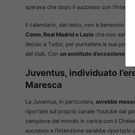
sperava che dopo il successo con l’Inter c
Il calendario, del resto, non è benevolo ne
Como, Real Madrid e Lazio
che non saranno 
deciso a Tudor, per puntellare la sua posiz
del club. Con
un sostituto d’eccezione che
Juventus, individuato l’e
Maresca
La Juventus, in particolare,
avrebbe messo
riportate sul proprio canale Youtube dal gio
campione del mondo in carica con il Chelsea
successo e l’intenzione sarebbe riportarlo a