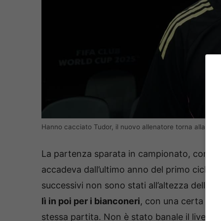
Hanno cacciato Tudor, il nuovo allenatore torna alla Ju
La partenza sparata in campionato, con tre 
accadeva dall’ultimo anno del primo ciclo d
successivi non sono stati all’altezza delle 
lì in poi per i bianconeri
, con una certa alta
stessa partita. Non è stato banale il livello