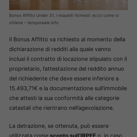
Bonus Affitto Under 31, i requisiti richiesti: ecco come si
ottiene – temporeale.info
Il Bonus Affitto va richiesto al momento della
dichiarazione di redditi alla quale vanno
inclusi il contratto di locazione stipulato con il
proprietario, l’attestazione del reddito annuo
del richiedente che deve essere inferiore a
15.493,71€ e la documentazione sull’immobile
che attesti la sua conformità alle categorie
catastali che rientrano nell’agevolazione.
La detrazione, se ottenuta, può essere
utilizzata come
sconto sull’IRPEF
o, in caso