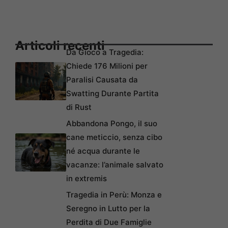
Articoli recenti
Da Gioco a Tragedia:
Chiede 176 Milioni per
Paralisi Causata da
Swatting Durante Partita
di Rust
Abbandona Pongo, il suo
cane meticcio, senza cibo
né acqua durante le
vacanze: l’animale salvato
in extremis
Tragedia in Perù: Monza e
Seregno in Lutto per la
Perdita di Due Famiglie