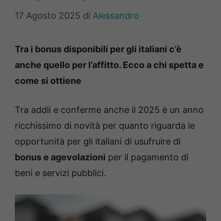
17 Agosto 2025
di
Alessandro
Tra i bonus disponibili per gli italiani c’è
anche quello per l’affitto. Ecco a chi spetta e
come si ottiene
Tra addii e conferme anche il 2025 è un anno
ricchissimo di novità per quanto riguarda le
opportunità per gli italiani di usufruire di
bonus e agevolazioni
per il pagamento di
beni e servizi pubblici.