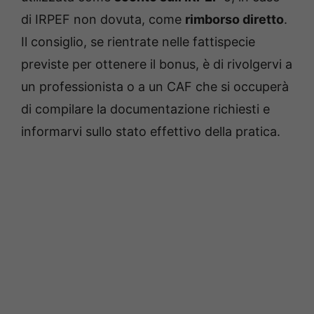
di IRPEF non dovuta, come
rimborso diretto
.
Il consiglio, se rientrate nelle fattispecie
previste per ottenere il bonus, è di rivolgervi a
un professionista o a un CAF che si occuperà
di compilare la documentazione richiesti e
informarvi sullo stato effettivo della pratica.