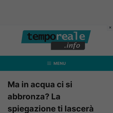
Vai
al
contenuto
MENU
Ma in acqua ci si
abbronza? La
spiegazione ti lascerà