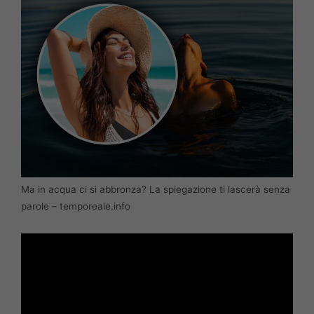
Ma in acqua ci si abbronza? La spiegazione ti lascerà senza
parole – temporeale.info