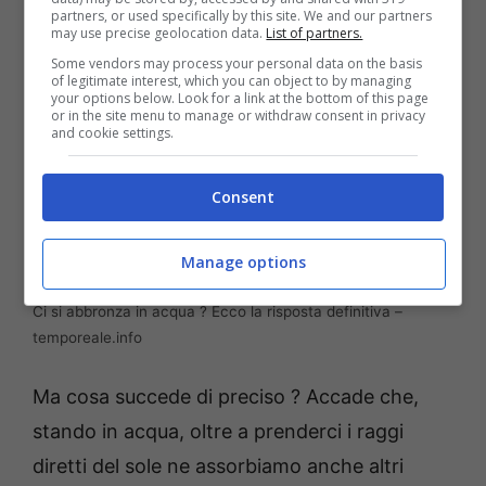
partners, or used specifically by this site. We and our partners
may use precise geolocation data.
List of partners.
Some vendors may process your personal data on the basis
of legitimate interest, which you can object to by managing
your options below. Look for a link at the bottom of this page
or in the site menu to manage or withdraw consent in privacy
and cookie settings.
Consent
Manage options
Ci si abbronza in acqua ? Ecco la risposta definitiva –
temporeale.info
Ma cosa succede di preciso ? Accade che,
stando in acqua, oltre a prenderci i raggi
diretti del sole ne assorbiamo anche altri