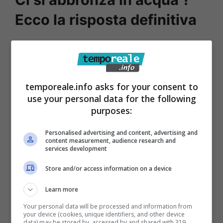
Ecco la risposta definitiva
A spiegarcelo è Vincenzo Schettini in uno dei
più recenti contributi pubblicati sulla pagina
Instagram di “lafisicachecipiace”. Il
temporeale.info asks for your consent to
professore, con la sua consueta chiarezza e
use your personal data for the following
purposes:
semplicità di esposizione, ha smentito che
stando in acqua non ci si abbronza. Anzi, è
Personalised advertising and content, advertising and
content measurement, audience research and
proprio il contrario, e la ragione sta in
un
services development
fenomeno fisico
che si verifica proprio
Store and/or access information on a device
mentre stiamo “a mollo” a chiacchierare con
Learn more
altre persone, a giocare oppure a farci una
nuotata.
Your personal data will be processed and information from
your device (cookies, unique identifiers, and other device
data) may be stored by, accessed by and shared with 319