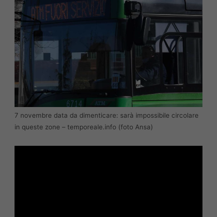
7 novembre data da dimenticare: sarà impossibile circolare
in queste zone – temporeale.info (foto Ansa)