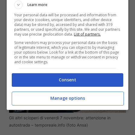
per risolvere necessità impellenti nell’ambito
Learn more
della sicurezza e dell’organizzazione del
Your personal data will be processed and information from
your device (cookies, unique identifiers, and other device
lavoro.
data) may be stored by, accessed by and shared with 319
partners, or used specifically by this site. We and our partners
may use precise geolocation data.
List of partners.
Some vendors may process your personal data on the basis
of legitimate interest, which you can object to by managing
your options below. Look for a link at the bottom of this page
or in the site menu to manage or withdraw consent in privacy
and cookie settings.
Consent
Manage options
Gli altri scioperi di venerdì 7 novembre: attenzione in
autostrada – temporeale.info (foto Ansa)