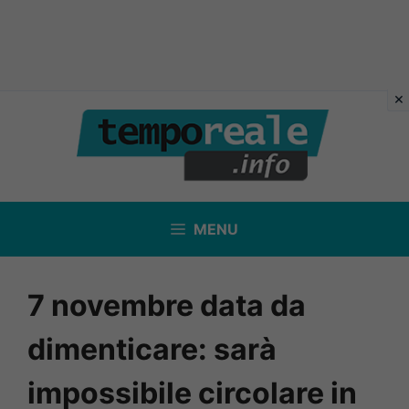
Vai
al
contenuto
MENU
7 novembre data da
dimenticare: sarà
impossibile circolare in