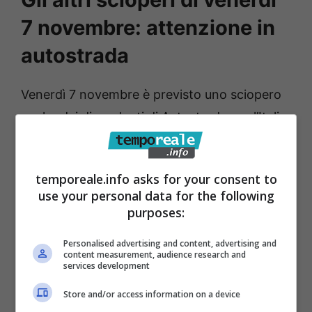
7 novembre: attenzione in
autostrada
Venerdì 7 novembre è previsto uno sciopero
anche dei dipendenti di Autostrade per l’Italia
che operano sul
II° Tronco Milano,
un’area
che comprende le province di Milano,
temporeale.info asks for your consent to
Brescia, Como, Varese, Lodi e collegamenti
use your personal data for the following
verso Piacenza e Parma. Lo scioperano è
purposes:
stato proclamato da UILTrasporti a “tutela
Personalised advertising and content, advertising and
dell’incolumità, della dignità e dei diritti dei
content measurement, audience research and
services development
lavoratori” per ottenere un confronto con
l’azienda al fine di avviare iniziative concrete
Store and/or access information on a device