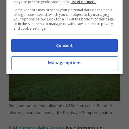
may use precise geolocation data.
List of partners.
invece l’altra questione relativo al richiamo
Some vendors may process your personal data on the basis
ufficiale.
of legitimate interest, which you can object to by managing
your options below. Look for a link at the bottom of this page
or in the site menu to manage or withdraw consent in privacy
and cookie settings.
Consent
Manage options
Richiamo per questo alimento, il Ministero della Salute è
chiaro: ci sono dei pesticidi – Pixabay – Temporeale.info
Il Ministero della Salute
ha diramato un