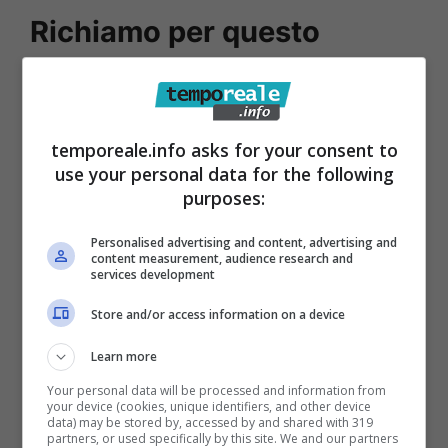
Richiamo per questo
alimento, il Ministero della
Salute è chiaro: ci sono dei
pesticidi
temporeale.info asks for your consent to
use your personal data for the following
purposes:
Per quel che riguarda il richiamo del riso
basmati questo prodotto è venduto in
Personalised advertising and content, advertising and
content measurement, audience research and
confezioni da quattro sacchi a 5 kg ciascuno
services development
ed ha il numero di lotto L 15-10-2026, che si
Store and/or access information on a device
riferisce ovviamente al termine minimo di
Learn more
conservazione. Il riso basmati è stato
Your personal data will be processed and information from
prodotto dall’azienda Umer Traders Pakistan
your device (cookies, unique identifiers, and other device
data) may be stored by, accessed by and shared with 319
ed è stato richiamato in Pakistan. Diversa è
partners, or used specifically by this site. We and our partners