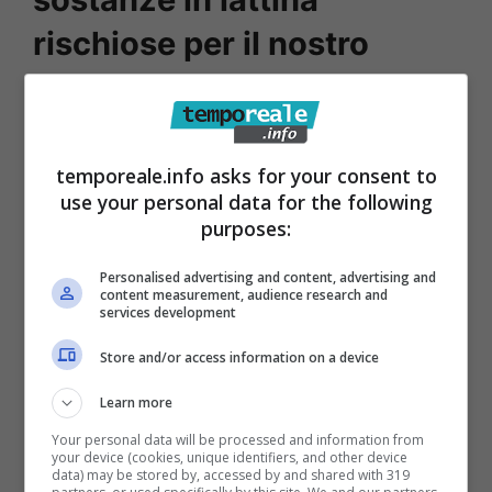
rischiose per il nostro
organismo
Sui social, sta trovando una larga
temporeale.info asks for your consent to
condivisione un video in cui un esperto
use your personal data for the following
suggerisce agli amanti della birra di preferire
purposes:
quella in bottiglia piuttosto che quella in
Personalised advertising and content, advertising and
lattina, dato che in quest’ultimo caso
content measurement, audience research and
services development
bevendola si potrebbe
venire a contatto con
Store and/or access information on a device
sostanze assai nocive per il nostro corpo.
Learn more
Your personal data will be processed and information from
your device (cookies, unique identifiers, and other device
data) may be stored by, accessed by and shared with 319